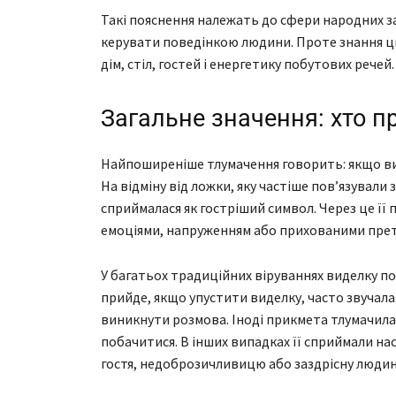
Такі пояснення належать до сфери народних за
керувати поведінкою людини. Проте знання ци
дім, стіл, гостей і енергетику побутових речей.
Загальне значення: хто п
Найпоширеніше тлумачення говорить: якщо виде
На відміну від ложки, яку частіше пов’язувал
сприймалася як гостріший символ. Через це її 
емоціями, напруженням або прихованими прет
У багатьох традиційних віруваннях виделку пов
прийде, якщо упустити виделку, часто звучала т
виникнути розмова. Іноді прикмета тлумачилас
побачитися. В інших випадках її сприймали н
гостя, недоброзичливицю або заздрісну людину