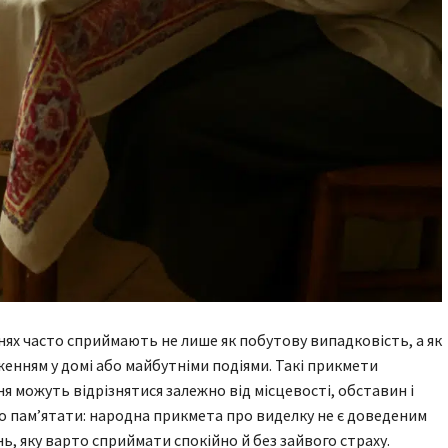
нях часто сприймають не лише як побутову випадковість, а як
женням у домі або майбутніми подіями. Такі прикмети
ня можуть відрізнятися залежно від місцевості, обставин і
о пам’ятати: народна прикмета про виделку не є доведеним
, яку варто сприймати спокійно й без зайвого страху.