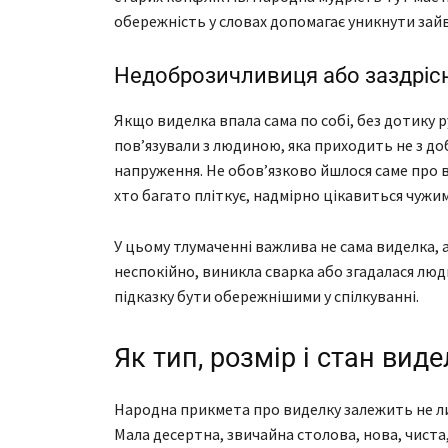
обережність у словах допомагає уникнути зайв
Недоброзичливиця або заздріс
Якщо виделка впала сама по собі, без дотику 
пов’язували з людиною, яка приходить не з до
напруження. Не обов’язково йшлося саме про 
хто багато пліткує, надмірно цікавиться чужим
У цьому тлумаченні важлива не сама виделка, а
неспокійно, виникла сварка або згадалася люд
підказку бути обережнішими у спілкуванні.
Як тип, розмір і стан ви
Народна прикмета про виделку залежить не лише
Мала десертна, звичайна столова, нова, чиста,