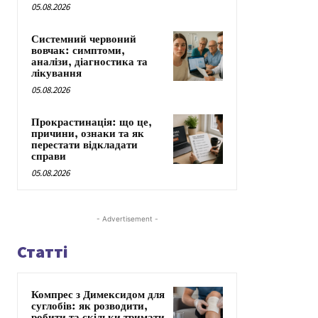
05.08.2026
Системний червоний
вовчак: симптоми,
аналізи, діагностика та
лікування
05.08.2026
Прокрастинація: що це,
причини, ознаки та як
перестати відкладати
справи
05.08.2026
- Advertisement -
Статті
Компрес з Димексидом для
суглобів: як розводити,
робити та скільки тримати