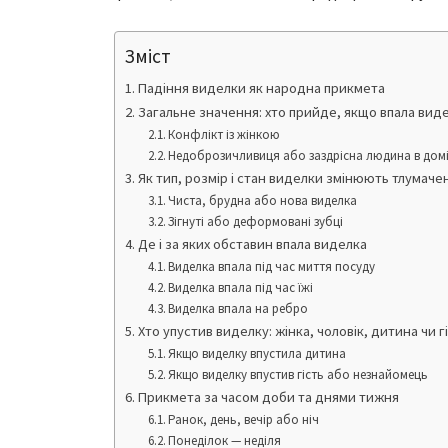
Зміст
Падіння виделки як народна прикмета
Загальне значення: хто прийде, якщо впала вид
Конфлікт із жінкою
Недоброзичливиця або заздрісна людина в дом
Як тип, розмір і стан виделки змінюють тлумаче
Чиста, брудна або нова виделка
Зігнуті або деформовані зубці
Де і за яких обставин впала виделка
Виделка впала під час миття посуду
Виделка впала під час їжі
Виделка впала на ребро
Хто упустив виделку: жінка, чоловік, дитина чи г
Якщо виделку впустила дитина
Якщо виделку впустив гість або незнайомець
Прикмета за часом доби та днями тижня
Ранок, день, вечір або ніч
Понеділок — неділя