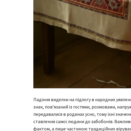
Падіння виделки на підлогу в народних уявлен
знак, пов’язаний із гостями, розмовами, напру
передавалися в родинах усно, тому їхні значен
ставлення самої людини до забобонів. Важлив
фактом, а лише частиною традиційних вірувань