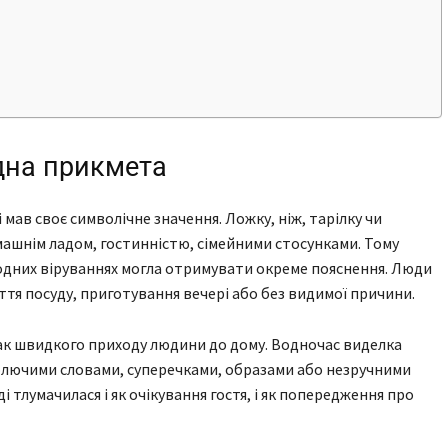
дна прикмета
мав своє символічне значення. Ложку, ніж, тарілку чи
домашнім ладом, гостинністю, сімейними стосунками. Тому
ародних віруваннях могла отримувати окреме пояснення. Люди
миття посуду, приготування вечері або без видимої причини.
ак швидкого приходу людини до дому. Водночас виделка
 колючими словами, суперечками, образами або незручними
і тлумачилася і як очікування гостя, і як попередження про