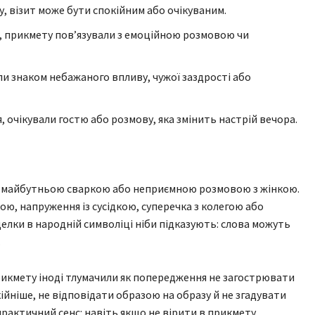
у, візит може бути спокійним або очікуваним.
, прикмету пов’язували з емоційною розмовою чи
ли знаком небажаного впливу, чужої заздрості або
я, очікували гостю або розмову, яка змінить настрій вечора.
 з майбутньою сваркою або неприємною розмовою з жінкою.
ю, напруження із сусідкою, суперечка з колегою або
делки в народній символіці ніби підказують: слова можуть
.
прикмету іноді тлумачили як попередження не загострювати
ійніше, не відповідати образою на образу й не згадувати
практичний сенс: навіть якщо не вірити в прикмету,