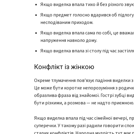
Якщо виделка впала тихо й без різкого звук
Якщо предмет голосно вдарився об підлогу
несподіваним приходом.
Якщо виделка впала сама по собі, це вважа
напруження навколо дому.
Якщо виделка впала зі столу під час застілл
Конфлікт із жінкою
Окреме тлумачення пов’язує падіння виделки
Це може бути коротке непорозуміння з родичко
образлива фраза від знайомої. Гострі зубці ви
бути різкими, а розмова — не надто приємною
Якщо виделка впала під час сімейної вечері, 
суперечки. У такому разі радили говорити спок
старих конфліктів. Народна мудрість тут має 