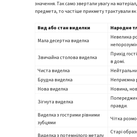
значення. Так само звертали увагу на матеріал
предмета, то частіше прикмету трактували як
Вид або стан виделки
Народне т
Невелика ро
Мала десертна виделка
непорозумін
Прихід гост
Звичайна столова виделка
в домі.
Чиста виделка
Нейтральний
Брудна виделка
Неприємна р
Нова виделка
Новина, нов
Попередженн
Зігнута виделка
правди.
Виделка з гострими рівними
Чітка розмо
зубцями
Старі образ
Виделка з потемнілого металу