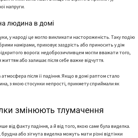
ої напруги.
на людина в домі
руки, у народі це могло викликати настороженість. Таку подію
брими намірами, приховує заздрість або приносить у дім
відкритого ворога: недоброзичливцем могли вважати того,
 життям або залишає після себе важке відчуття.
 атмосфера після її падіння. Якщо в домі раптом стало
ина, з якою стосунки непрості, прикмету сприймали як
делки змінюють тлумачення
 від факту падіння, а й від того, якою саме була виделка.
 брудна або зігнута виделка можуть мати різні відтінки