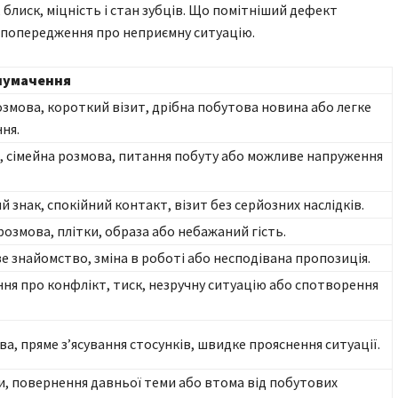
, блиск, міцність і стан зубців. Що помітніший дефект
 попередження про неприємну ситуацію.
лумачення
змова, короткий візит, дрібна побутова новина або легке
ня.
і, сімейна розмова, питання побуту або можливе напруження
 знак, спокійний контакт, візит без серйозних наслідків.
озмова, плітки, образа або небажаний гість.
е знайомство, зміна в роботі або несподівана пропозиція.
я про конфлікт, тиск, незручну ситуацію або спотворення
ва, пряме з’ясування стосунків, швидке прояснення ситуації.
и, повернення давньої теми або втома від побутових