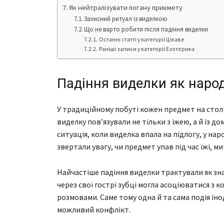
Як нейтралізувати погану прикмету
Захисний ритуал із виделкою
Що не варто робити після падіння виделки
Останні статті у категорії Цікаве
Раніші записи у категорії Езотерика
Падіння виделки як наро
У традиційному побуті кожен предмет на столі 
виделку пов’язували не тільки з їжею, а й із 
ситуація, коли виделка впала на підлогу, у н
звертали увагу, чи предмет упав під час їжі, 
Найчастіше падіння виделки трактували як зн
через свої гострі зубці могла асоціюватися з
розмовами. Саме тому одна й та сама подія інод
можливий конфлікт.