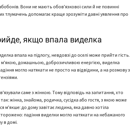
бобонів. Вони не мають обов’язкової сили й не повинні
х тлумачень допомагає краще зрозуміти давні уявлення про
рийде, якщо впала виделка
лка впала на підлогу, невдовзі до оселі може прийти гість.
и з м’якою, домашньою, доброзичливою енергією, виделка
падіння могло натякати не просто на відвідини, а на розмову з
ензіями.
’язували саме з жінкою. Тому відповідь на запитання, хто
ак: жінка, знайома, родичка, сусідка або гостя, з якою може
я м’якше: до дому завітає людина, яка давно хотіла
асторожено: падіння виделки могло натякати на небажаного
 в домі.