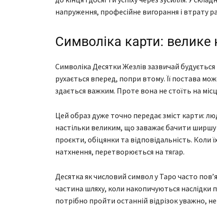
напруження, професійне вигорання і втрату ра
Символіка карти: велике
Символіка Десятки Жезлів зазвичай будується 
рухається вперед, попри втому. Її постава мо
здається важким. Проте вона не стоїть на місц
Цей образ дуже точно передає зміст карти: лю
настільки великим, що заважає бачити ширшу 
проєкти, обіцянки та відповідальність. Коли ї
натхнення, перетворюється на тягар.
Десятка як числовий символ у Таро часто пов’
частина шляху, коли накопичуються наслідки п
потрібно пройти останній відрізок уважно, не