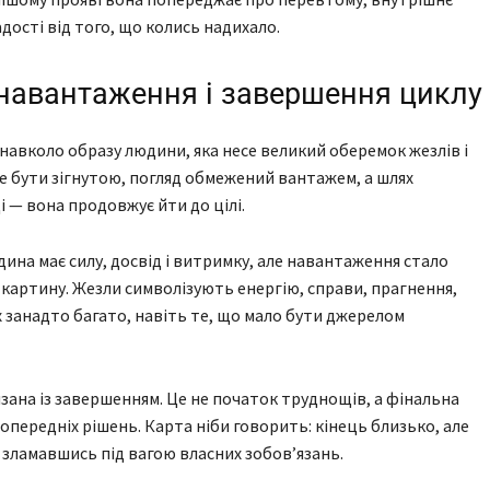
дості від того, що колись надихало.
 навантаження і завершення циклу
навколо образу людини, яка несе великий оберемок жезлів і
же бути зігнутою, погляд обмежений вантажем, а шлях
і — вона продовжує йти до цілі.
дина має силу, досвід і витримку, але навантаження стало
картину. Жезли символізують енергію, справи, прагнення,
х занадто багато, навіть те, що мало бути джерелом
язана із завершенням. Це не початок труднощів, а фінальна
опередніх рішень. Карта ніби говорить: кінець близько, але
 зламавшись під вагою власних зобов’язань.