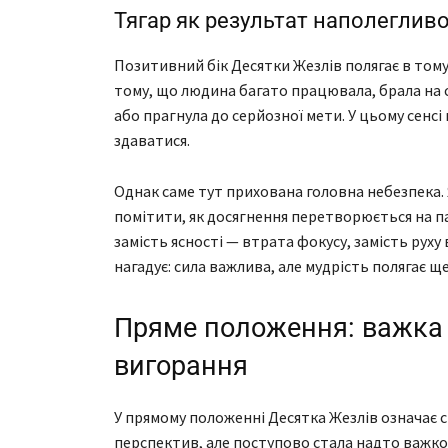
Тягар як результат наполегливо
Позитивний бік Десятки Жезлів полягає в тому
тому, що людина багато працювала, брала на 
або прагнула до серйозної мети. У цьому сенсі 
здаватися.
Однак саме тут прихована головна небезпека.
помітити, як досягнення перетворюється на па
замість ясності — втрата фокусу, замість руху
нагадує: сила важлива, але мудрість полягає щ
Пряме положення: важка р
вигорання
У прямому положенні Десятка Жезлів означає с
перспектив, але поступово стала надто важкою