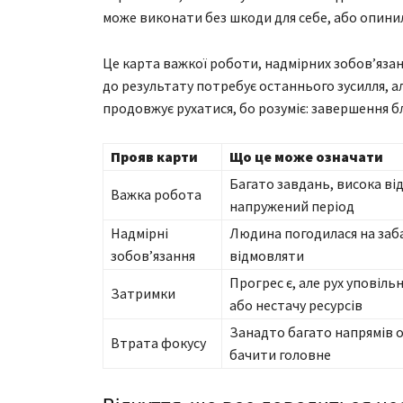
може виконати без шкоди для себе, або опинила
Це карта важкої роботи, надмірних зобов’язан
до результату потребує останнього зусилля, а
продовжує рухатися, бо розуміє: завершення б
Прояв карти
Що це може означати
Багато завдань, висока ві
Важка робота
напружений період
Надмірні
Людина погодилася на заба
зобов’язання
відмовляти
Прогрес є, але рух уповіль
Затримки
або нестачу ресурсів
Занадто багато напрямів
Втрата фокусу
бачити головне