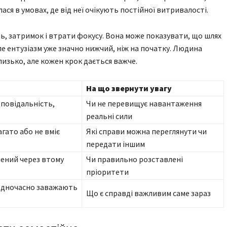
ся в умовах, де від неї очікують постійної витривалості.
ь, затримок і втрати фокусу. Вона може показувати, що шлях
ле ентузіазм уже значно нижчий, ніж на початку. Людина
лизько, але кожен крок дається важче.
На що звернути увагу
дповідальність,
Чи не перевищує навантаження
реальні сили
гато або не вміє
Які справи можна переглянути чи
передати іншим
нений через втому
Чи правильно розставлені
пріоритети
 одночасно заважають
Що є справді важливим саме зараз