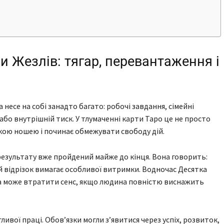
 Жезлів: тягар, перевантаження і
 несе на собі занадто багато: робочі завдання, сімейні
 або внутрішній тиск. У тлумаченні карти Таро це не просто
жкою ношею і починає обмежувати свободу дій.
 результату вже пройдений майже до кінця. Вона говорить:
й відрізок вимагає особливої витримки. Водночас Десятка
а може втратити сенс, якщо людина повністю виснажить
ливої праці. Обов’язки могли з’явитися через успіх, розвиток,