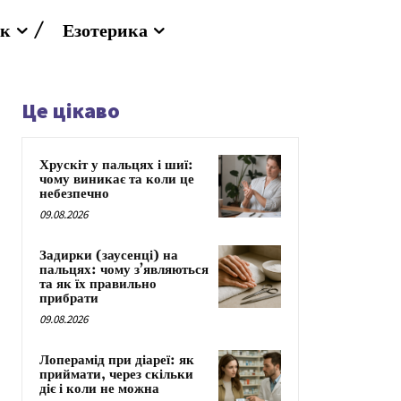
к
Езотерика
Це цікаво
Хрускіт у пальцях і шиї:
чому виникає та коли це
небезпечно
09.08.2026
Задирки (заусенці) на
пальцях: чому з’являються
та як їх правильно
прибрати
09.08.2026
Лоперамід при діареї: як
приймати, через скільки
діє і коли не можна