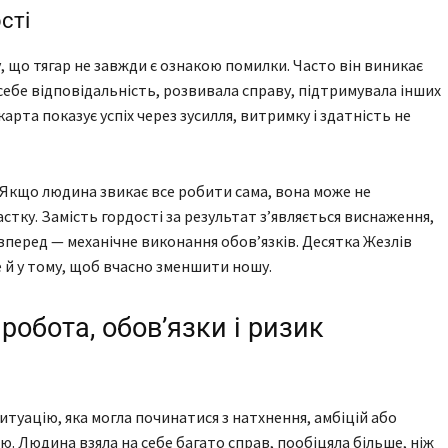
сті
, що тягар не завжди є ознакою помилки. Часто він виникає
себе відповідальність, розвивала справу, підтримувала інших
карта показує успіх через зусилля, витримку і здатність не
 Якщо людина звикає все робити сама, вона може не
стку. Замість гордості за результат з’являється виснаження,
 вперед — механічне виконання обов’язків. Десятка Жезлів
е й у тому, щоб вчасно зменшити ношу.
обота, обов’язки і ризик
итуацію, яка могла починатися з натхнення, амбіцій або
. Людина взяла на себе багато справ, пообіцяла більше, ніж