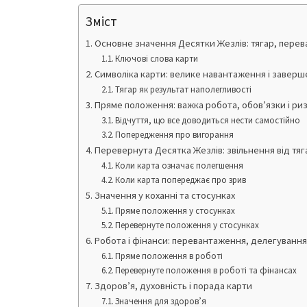
Зміст
Основне значення Десятки Жезлів: тягар, перева
Ключові слова карти
Символіка карти: велике навантаження і заверш
Тягар як результат наполегливості
Пряме положення: важка робота, обов’язки і ри
Відчуття, що все доводиться нести самостійно
Попередження про вигорання
Перевернута Десятка Жезлів: звільнення від тяг
Коли карта означає полегшення
Коли карта попереджає про зрив
Значення у коханні та стосунках
Пряме положення у стосунках
Перевернуте положення у стосунках
Робота і фінанси: перевантаження, делегування
Пряме положення в роботі
Перевернуте положення в роботі та фінансах
Здоров’я, духовність і порада карти
Значення для здоров’я