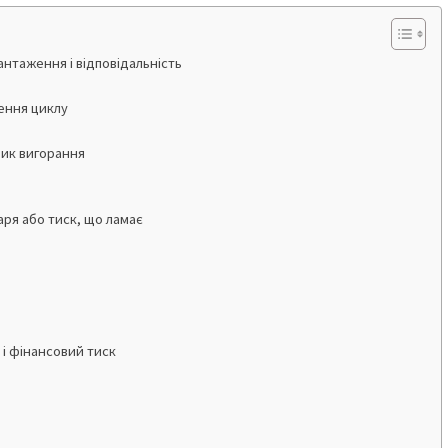
нтаження і відповідальність
ення циклу
зик вигорання
аря або тиск, що ламає
 і фінансовий тиск