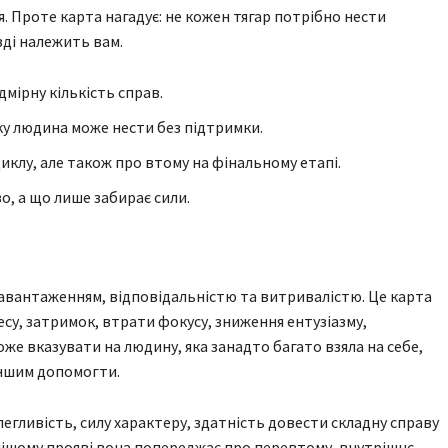
я. Проте карта нагадує: не кожен тягар потрібно нести
вді належить вам.
дмірну кількість справ.
ку людина може нести без підтримки.
клу, але також про втому на фінальному етапі.
о, а що лише забирає сили.
навантаженням, відповідальністю та витривалістю. Це карта
ресу, затримок, втрати фокусу, зниження ентузіазму,
же вказувати на людину, яка занадто багато взяла на себе,
іншим допомогти.
егливість, силу характеру, здатність довести складну справу
ладнішому прояві вона попереджає про перевтому, внутрішнє