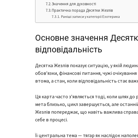
Значення для духовності
Практична порада Десятки Жезлів
Раніші записи у категорії Езотерика
Основне значення Десятки
відповідальність
Десятка Жезлів показує ситуацію, у якій людина
обов’язки, фінансові питання, чужі очікування
втома, а стан, коли відповідальність стає ва
Ця карта часто з’являється тоді, коли шлях до
мета близько, цикл завершується, але останні
Жезлів попереджає, що навіть важлива справ
себе в процесі.
Її центральна тема — тягар як наслідок наполег