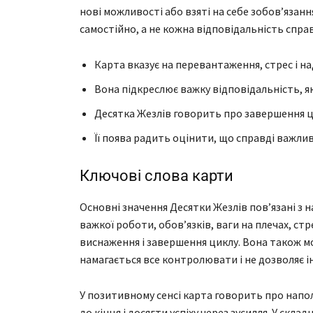
нові можливості або взяті на себе зобов’язанн
самостійно, а не кожна відповідальність спра
Карта вказує на перевантаження, стрес і на
Вона підкреслює важку відповідальність, я
Десятка Жезлів говорить про завершення ци
Її поява радить оцінити, що справді важлив
Ключові слова карти
Основні значення Десятки Жезлів пов’язані з 
важкої роботи, обов’язків, ваги на плечах, ст
виснаження і завершення циклу. Вона також мо
намагається все контролювати і не дозволяє 
У позитивному сенсі карта говорить про напол
до кінця і досягти успіху через зусилля. У ск