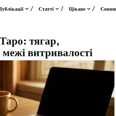
Публікації
Статті
Цікаве
Сонни
Таро: тягар,
і межі витривалості