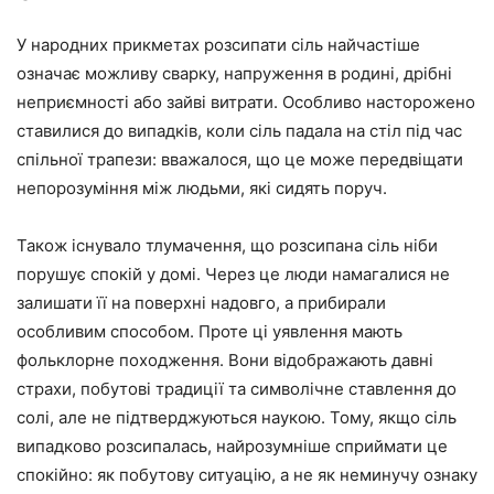
У народних прикметах розсипати сіль найчастіше
означає можливу сварку, напруження в родині, дрібні
неприємності або зайві витрати. Особливо насторожено
ставилися до випадків, коли сіль падала на стіл під час
спільної трапези: вважалося, що це може передвіщати
непорозуміння між людьми, які сидять поруч.
Також існувало тлумачення, що розсипана сіль ніби
порушує спокій у домі. Через це люди намагалися не
залишати її на поверхні надовго, а прибирали
особливим способом. Проте ці уявлення мають
фольклорне походження. Вони відображають давні
страхи, побутові традиції та символічне ставлення до
солі, але не підтверджуються наукою. Тому, якщо сіль
випадково розсипалась, найрозумніше сприймати це
спокійно: як побутову ситуацію, а не як неминучу ознаку