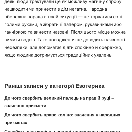
деякі люди трактували це як можливу магічну спробу
нашкодити чи принести в дім негатив. Народна
обережна порада в такій ситуації — не торкатися солі
голими руками, а зібрати її папером, рукавичками або
ганчіркою та винести назовні. Після цього місце можна
вимити водою. Таке поводження не доводить наявності
небезпеки, але допомагає діяти спокійно й обережно,
якщо людина дотримується традиційних уявлень.
Раніші записи у категорії Езотерика
До чого свербить великий палець на правій руці –
значення прикмети
До чого свербить праве коліно: значення у народних
прикметах
Свербить ліве коліно: народні тлумачення прикмети