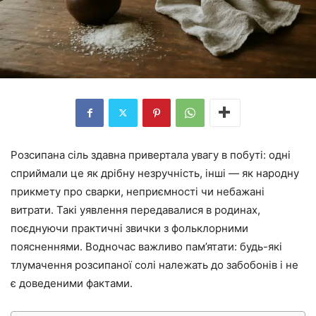
Розсипана сіль здавна привертала увагу в побуті: одні
сприймали це як дрібну незручність, інші — як народну
прикмету про сварки, неприємності чи небажані
витрати. Такі уявлення передавалися в родинах,
поєднуючи практичні звички з фольклорними
поясненнями. Водночас важливо пам’ятати: будь-які
тлумачення розсипаної солі належать до забобонів і не
є доведеними фактами.