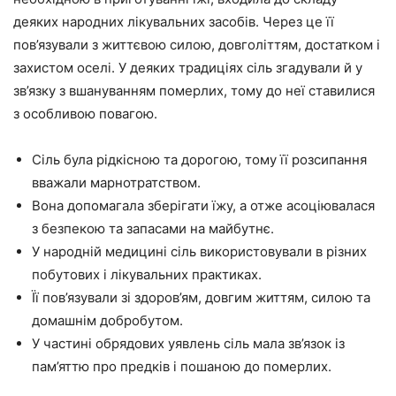
деяких народних лікувальних засобів. Через це її
пов’язували з життєвою силою, довголіттям, достатком і
захистом оселі. У деяких традиціях сіль згадували й у
зв’язку з вшануванням померлих, тому до неї ставилися
з особливою повагою.
Сіль була рідкісною та дорогою, тому її розсипання
вважали марнотратством.
Вона допомагала зберігати їжу, а отже асоціювалася
з безпекою та запасами на майбутнє.
У народній медицині сіль використовували в різних
побутових і лікувальних практиках.
Її пов’язували зі здоров’ям, довгим життям, силою та
домашнім добробутом.
У частині обрядових уявлень сіль мала зв’язок із
пам’яттю про предків і пошаною до померлих.