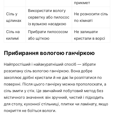
прикмет
Використати вологу
Сіль у
Не розносити сіль
серветку або пилосос
щілинах
по кімнаті
із вузькою насадкою
Сіль на
Прибрати пилососом
Не залишати
килимі
або щіткою
кристали в ворсі
Прибирання вологою ганчіркою
Найпростіший і найакуратніший спосіб — зібрати
розсипану сіль вологою ганчіркою. Вона добре
захоплює дрібні кристали й не дає їм розлітатися по
поверхні. Після цього ганчірку можна прополоскати, а
сіль змити у стік. Це звичайний побутовий метод без
містичного значення: він зручний, чистий і підходить
для столу, кухонної стільниці, плитки чи ламінату, якщо
покриття не боїться вологи.