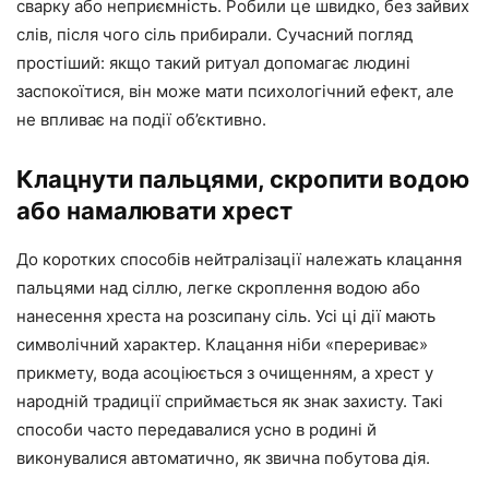
сварку або неприємність. Робили це швидко, без зайвих
слів, після чого сіль прибирали. Сучасний погляд
простіший: якщо такий ритуал допомагає людині
заспокоїтися, він може мати психологічний ефект, але
не впливає на події об’єктивно.
Клацнути пальцями, скропити водою
або намалювати хрест
До коротких способів нейтралізації належать клацання
пальцями над сіллю, легке скроплення водою або
нанесення хреста на розсипану сіль. Усі ці дії мають
символічний характер. Клацання ніби «перериває»
прикмету, вода асоціюється з очищенням, а хрест у
народній традиції сприймається як знак захисту. Такі
способи часто передавалися усно в родині й
виконувалися автоматично, як звична побутова дія.