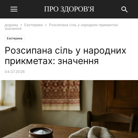
ПРО ЗДОРОВ'Я
додому
Езотерика
Розсипана сіль у народних прикметах:
значення
Езотерика
Розсипана сіль у народних
прикметах: значення
04.07.2026