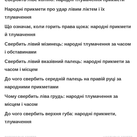
Народні прикмети про удар лівим ліктем і їх
тлумачення
Що означає, коли горить права щока: народні прикмети
й тлумачення
Свербить лівий мізинець: народні тлумачення за часом
і обставинами
Свербить лівий вказівний палець: народні прикмети за
часом і місцем
До чого свербить середній палець на правій руці за
народними прикметами
Чому свербить ліва грудь: народні тлумачення за
місцем і часом
До чого свербить верхня губа: народні прикмети,
тлумачення
попередня стаття
наступна стаття