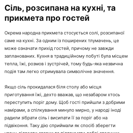
Сіль, розсипана на кухні, та
прикмета про гостей
Окрема народна прикмета стосується солі, розсипаної
саме на кухні. За одним із поширених тлумачень, це
може означати прихід гостей, причому не завжди
запланованих. Кухня в традиційному побуті була місцем
тепла, їжі, розмов і зустрічей, тому будь-яка незвична
подія там легко отримувала символічне значення.
Якщо сіль прокидалася біля столу або місця
приготування їжі, дехто вважав, що незабаром хтось
переступить поріг дому. Щоб гості прийшли з добрими
намірами, а спілкування минуло мирно, у народі іноді
радили зібрати сіль і висипати її за поріг або на
підвіконня. Таку дію сприймали як спосіб зберегти