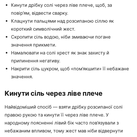
Кинути дрібку солі через ліве плече, щоб, за
повір’ям, відвести сварку.
Клацнути пальцями над розсипаною сіллю як
короткий символічний жест.
Скропити сіль водою, ніби змиваючи погане
значення прикмети.
Намалювати на солі хрест як знак захисту й
припинення негативу.
Накрити сіль цукром, щоб «пом’якшити» її небажане
значення.
Кинути сіль через ліве плече
Найвідоміший спосіб — взяти дрібку розсипаної солі
правою рукою та кинути її через ліве плече. У
народному поясненні лівий бік часто пов’язували з
небажаним впливом, тому жест мав ніби відвернути