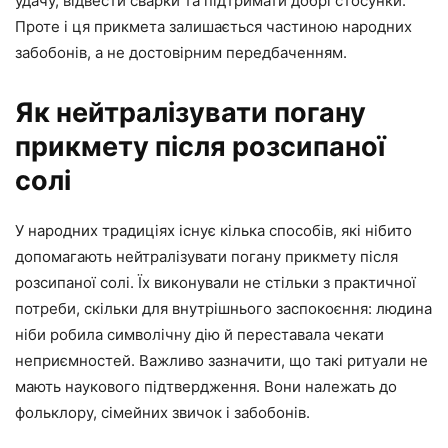
удачу, відвести сварки та підтримати добрі стосунки.
Проте і ця прикмета залишається частиною народних
забобонів, а не достовірним передбаченням.
Як нейтралізувати погану
прикмету після розсипаної
солі
У народних традиціях існує кілька способів, які нібито
допомагають нейтралізувати погану прикмету після
розсипаної солі. Їх виконували не стільки з практичної
потреби, скільки для внутрішнього заспокоєння: людина
ніби робила символічну дію й переставала чекати
неприємностей. Важливо зазначити, що такі ритуали не
мають наукового підтвердження. Вони належать до
фольклору, сімейних звичок і забобонів.