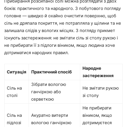
Прибирання розсипаної солі можна розглядати з двох
боків: практичного та народного. З побутового погляду
головне — швидко й охайно очистити поверхню, щоб
сіль не дряпала покриття, не потрапляла у щілини та не
залишала слідів у вологих місцях. З погляду прикмет
існують застереження: не змітати сіль зі столу рукою і
не прибирати її з підлоги віником, якщо людина хоче
дотриматися народних правил.
Народне
Ситуація
Практичний спосіб
застереження
Зібрати вологою
Сіль на
Не змітати рукою
ганчіркою або
столі
зі столу
серветкою
Не прибирати
Сіль на
Акуратно витерти
віником, якщо
підлозі
вологою ганчіркою
дотримуєтеся