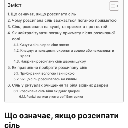
Зміст
Що означає, якщо розсипати сіль
Чому розсипана сіль вважається поганою прикметою
Сіль, розсипана на кухні, та прикмета про гостей
Як нейтралізувати погану прикмету після розсипаної
солі
Кинути сіль через ліве плече
Клацнути пальцями, скропити водою або намалювати
хрест
Накрити розсипану сіль шаром цукру
Як правильно прибрати розсипану сіль
Прибирання вологою ганчіркою
Якщо сіль розсипалась на килим
Сіль у ритуалах очищення та біля вхідних дверей
Розсипана сіль біля вхідних дверей
Раніші записи у категорії Езотерика
Що означає, якщо розсипати
сіль