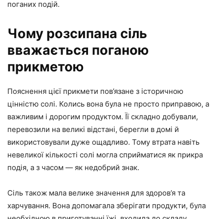
поганих подій.
Чому розсипана сіль
вважається поганою
прикметою
Пояснення цієї прикмети пов’язане з історичною
цінністю солі. Колись вона була не просто приправою, а
важливим і дорогим продуктом. Її складно добували,
перевозили на великі відстані, берегли в домі й
використовували дуже ощадливо. Тому втрата навіть
невеликої кількості солі могла сприйматися як прикра
подія, а з часом — як недобрий знак.
Сіль також мала велике значення для здоров’я та
харчування. Вона допомагала зберігати продукти, була
необхідною в приготуванні їжі, входила до складу