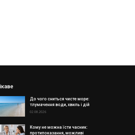
ікаве
До чого сниться чисте море:
тлумачення води, хвиль і дій
02.08.2026
Кому не можна їсти часник:
протипоказання, можливі