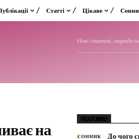
Публікації
Статті
Цікаве
Сонни
Нові статті, поради та
FEATURED
иває на
До чого 
СОННИК