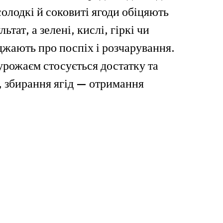
солодкі й соковиті ягоди обіцяють
ьтат, а зелені, кислі, гіркі чи
джають про поспіх і розчарування.
урожаєм стосується достатку та
, збирання ягід — отримання