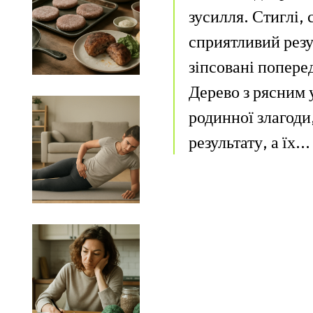
зусилля. Стиглі, 
сприятливий резул
зіпсовані попере
Дерево з рясним 
родинної злагоди
результату, а їх...