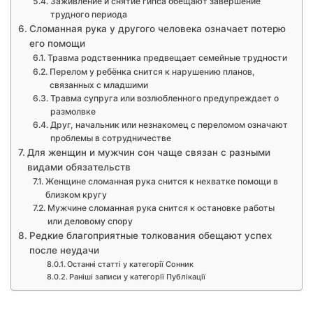
Заживление и снятие гипса обещают завершение
трудного периода
Сломанная рука у другого человека означает потерю
его помощи
Травма родственника предвещает семейные трудности
Перелом у ребёнка снится к нарушению планов,
связанных с младшими
Травма супруга или возлюбленного предупреждает о
размолвке
Друг, начальник или незнакомец с переломом означают
проблемы в сотрудничестве
Для женщин и мужчин сон чаще связан с разными
видами обязательств
Женщине сломанная рука снится к нехватке помощи в
близком кругу
Мужчине сломанная рука снится к остановке работы
или деловому спору
Редкие благоприятные толкования обещают успех
после неудачи
Останні статті у категорії Сонник
Раніші записи у категорії Публікації