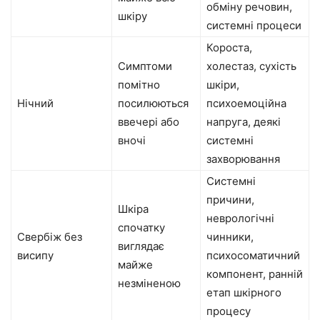
обміну речовин,
шкіру
системні процеси
Короста,
Симптоми
холестаз, сухість
помітно
шкіри,
Нічний
посилюються
психоемоційна
ввечері або
напруга, деякі
вночі
системні
захворювання
Системні
причини,
Шкіра
неврологічні
спочатку
Свербіж без
чинники,
виглядає
висипу
психосоматичний
майже
компонент, ранній
незміненою
етап шкірного
процесу