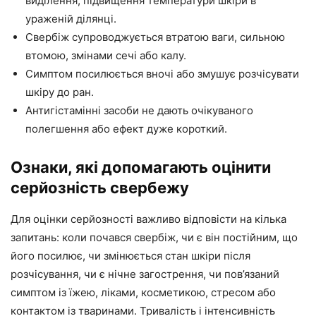
виділення, підвищення температури шкіри в
ураженій ділянці.
Свербіж супроводжується втратою ваги, сильною
втомою, змінами сечі або калу.
Симптом посилюється вночі або змушує розчісувати
шкіру до ран.
Антигістамінні засоби не дають очікуваного
полегшення або ефект дуже короткий.
Ознаки, які допомагають оцінити
серйозність свербежу
Для оцінки серйозності важливо відповісти на кілька
запитань: коли почався свербіж, чи є він постійним, що
його посилює, чи змінюється стан шкіри після
розчісування, чи є нічне загострення, чи пов’язаний
симптом із їжею, ліками, косметикою, стресом або
контактом із тваринами. Тривалість і інтенсивність