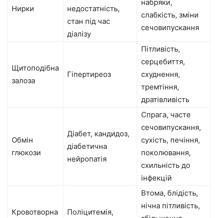
набряки,
Нирки
недостатність,
слабкість, зміни
стан під час
сечовипускання
діалізу
Пітливість,
серцебиття,
Щитоподібна
Гіпертиреоз
схуднення,
залоза
тремтіння,
дратівливість
Спрага, часте
сечовипускання,
Діабет, кандидоз,
Обмін
сухість, печіння,
діабетична
глюкози
поколювання,
нейропатія
схильність до
інфекцій
Втома, блідість,
нічна пітливість,
Кровотворна
Поліцитемія,