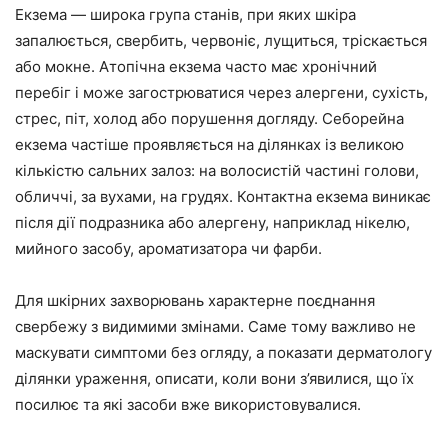
Екзема — широка група станів, при яких шкіра
запалюється, свербить, червоніє, лущиться, тріскається
або мокне. Атопічна екзема часто має хронічний
перебіг і може загострюватися через алергени, сухість,
стрес, піт, холод або порушення догляду. Себорейна
екзема частіше проявляється на ділянках із великою
кількістю сальних залоз: на волосистій частині голови,
обличчі, за вухами, на грудях. Контактна екзема виникає
після дії подразника або алергену, наприклад нікелю,
мийного засобу, ароматизатора чи фарби.
Для шкірних захворювань характерне поєднання
свербежу з видимими змінами. Саме тому важливо не
маскувати симптоми без огляду, а показати дерматологу
ділянки ураження, описати, коли вони з’явилися, що їх
посилює та які засоби вже використовувалися.