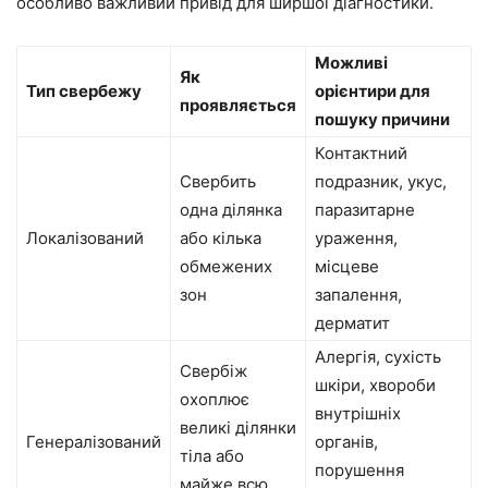
особливо важливий привід для ширшої діагностики.
Можливі
Як
Тип свербежу
орієнтири для
проявляється
пошуку причини
Контактний
Свербить
подразник, укус,
одна ділянка
паразитарне
Локалізований
або кілька
ураження,
обмежених
місцеве
зон
запалення,
дерматит
Алергія, сухість
Свербіж
шкіри, хвороби
охоплює
внутрішніх
великі ділянки
Генералізований
органів,
тіла або
порушення
майже всю