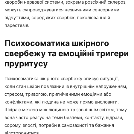
хвороби нервової системи, зокрема розсіяний склероз,
можуть супроводжуватися незвичними сенсорними
відчуттями, серед яких свербіж, поколювання й
парестезія.
Психосоматика шкірного
свербежу та емоційні тригери
пруритусу
Психосоматика шкірного свербежу описує ситуації,
коли стан шкіри пов’язаний із внутрішнім напруженням,
стресом, тривогою, пригніченими емоціями або
конфліктами, які людина не може прямо висловити.
Шкіра є межею між людиною та зовнішнім світом, тому
вона часто реагує на теми безпеки, контакту, відрази,
сорому, злості, потреби в самозахисті та бажання
відсторонитися.