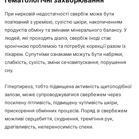
гематологічні захворювання
При нирковій недостатності свербіж може бути
пов’язаний з уремією, сухістю шкіри, накопиченням
продуктів обміну та змінами мінерального балансу. У
людей, які проходять діаліз, свербіж іноді стає
хронічною проблемою та потребує корекції разом із
лікарем. Супутніми ознаками можуть бути набряки,
слабкість, сухість, зміни сечовипускання, порушення
сну.
Гіпертиреоз, тобто підвищена активність щитоподібної
залози, може супроводжуватися свербежем через
посилену пітливість, підвищену чутливість шкіри,
прискорення обмінних процесів. Поряд зі свербежем
можливі серцебиття, схуднення, тремтіння рук,
дратівливість, непереносимість спеки.