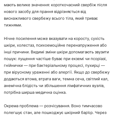
мають велике значення: короткочасний свербіж після
нового засобу для прання відрізняється від
виснажливого свербежу всього тіла, який триває
тижнями.
Нічне посилення може вказувати на коросту, сухість
шкіри, холестаз, психоемоційне перенапруження або
інші причини. Видимі зміни шкіри допомагають звузити
пошук: лущення частіше буває при екземі чи псоріазі,
гнійнички — при бактеріальному процесі, пухирці —
при вірусному ураженні або алергії. Якщо до свербежу
додаються втома, втрата ваги, темна сеча, світлий кал,
анемічна блідість чи збільшення лімфатичних вузлів,
потрібна ширша медична оцінка.
Окрема проблема — розчісування. Воно тимчасово
полегшує стан, але пошкоджує шкірний бар’єр. Через