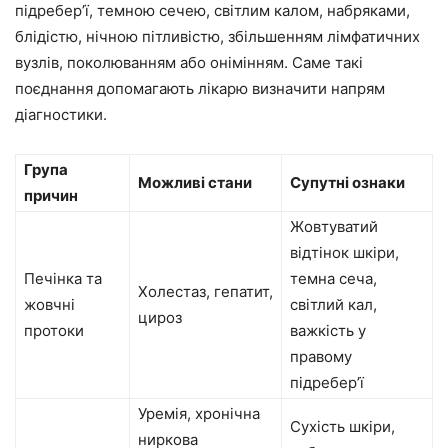
підребер’ї, темною сечею, світлим калом, набряками,
блідістю, нічною пітливістю, збільшенням лімфатичних
вузлів, поколюванням або онімінням. Саме такі
поєднання допомагають лікарю визначити напрям
діагностики.
Група
Можливі стани
Супутні ознаки
причин
Жовтуватий
відтінок шкіри,
Печінка та
темна сеча,
Холестаз, гепатит,
жовчні
світлий кал,
цироз
протоки
важкість у
правому
підребер’ї
Уремія, хронічна
Сухість шкіри,
ниркова