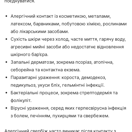
поєднуватися.
Алергічний контакт із косметикою, металами,
латексом, барвниками, побутовою хімією, рослинами
або лікарськими засобами.
Сухість шкіри через холод, часте миття, гарячу воду,
агресивні мийні засоби або недостатнє відновлення
шкірного бар’єра.
Запальні дерматози, зокрема псоріаз, атопічна,
себорейна та контактна екзема.
Паразитарні ураження: короста, демодекоз,
педикульоз, укуси бліх, гельмінтні інфекції.
Бактеріальні процеси, зокрема стрептодермія та
фолікуліт.
Вірусні ураження, серед яких герпесвірусна інфекція
з болем, печінням, пухирцями та свербежем.
Алергічний свербіж часто виникає після контакту з