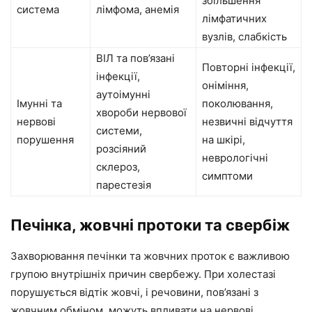
збільшення
система
лімфома, анемія
лімфатичних
вузлів, слабкість
ВІЛ та пов’язані
Повторні інфекції,
інфекції,
оніміння,
аутоімунні
Імунні та
поколювання,
хвороби нервової
нервові
незвичні відчуття
системи,
порушення
на шкірі,
розсіяний
неврологічні
склероз,
симптоми
парестезія
Печінка, жовчні протоки та свербіж
Захворювання печінки та жовчних проток є важливою
групою внутрішніх причин свербежу. При холестазі
порушується відтік жовчі, і речовини, пов’язані з
жовчним обміном, можуть впливати на нервові