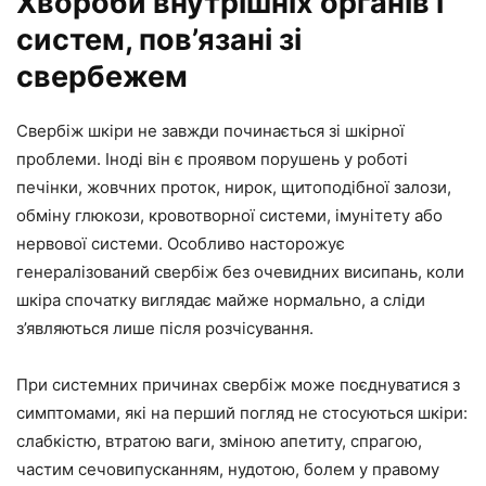
Хвороби внутрішніх органів і
систем, пов’язані зі
свербежем
Свербіж шкіри не завжди починається зі шкірної
проблеми. Іноді він є проявом порушень у роботі
печінки, жовчних проток, нирок, щитоподібної залози,
обміну глюкози, кровотворної системи, імунітету або
нервової системи. Особливо насторожує
генералізований свербіж без очевидних висипань, коли
шкіра спочатку виглядає майже нормально, а сліди
з’являються лише після розчісування.
При системних причинах свербіж може поєднуватися з
симптомами, які на перший погляд не стосуються шкіри:
слабкістю, втратою ваги, зміною апетиту, спрагою,
частим сечовипусканням, нудотою, болем у правому