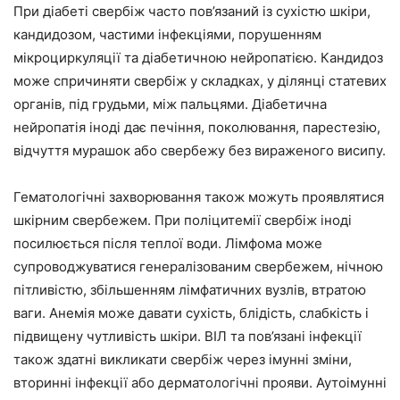
При діабеті свербіж часто пов’язаний із сухістю шкіри,
кандидозом, частими інфекціями, порушенням
мікроциркуляції та діабетичною нейропатією. Кандидоз
може спричиняти свербіж у складках, у ділянці статевих
органів, під грудьми, між пальцями. Діабетична
нейропатія іноді дає печіння, поколювання, парестезію,
відчуття мурашок або свербежу без вираженого висипу.
Гематологічні захворювання також можуть проявлятися
шкірним свербежем. При поліцитемії свербіж іноді
посилюється після теплої води. Лімфома може
супроводжуватися генералізованим свербежем, нічною
пітливістю, збільшенням лімфатичних вузлів, втратою
ваги. Анемія може давати сухість, блідість, слабкість і
підвищену чутливість шкіри. ВІЛ та пов’язані інфекції
також здатні викликати свербіж через імунні зміни,
вторинні інфекції або дерматологічні прояви. Аутоімунні