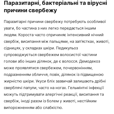
Паразитарні, бактеріальні та вірусні
причини свербежу
Паразитарні причини свербежу потребують особливої
уваги, бо частина з них легко передається іншим
людям. Короста часто спричиняє інтенсивний нічний
свербіж, висипання між пальцями, на зап’ястках, животі,
сідницях, у складках шкіри. Педикульоз
супроводжується свербежем волосистої частини
голови або інших ділянок, де є волосся. Демодекоз
може проявлятися свербежем, почервонінням,
подразненням обличчя, повік, ділянок із підвищеною
жирністю шкіри. Укуси бліх зазвичай залишають дрібні
сверблячі папули, часто на ногах. Гельмінтні інфекції
можуть підтримувати алергічні реакції, висипання та
свербіж, іноді разом із болем у животі, нестійким
випорожненням або слабкістю.