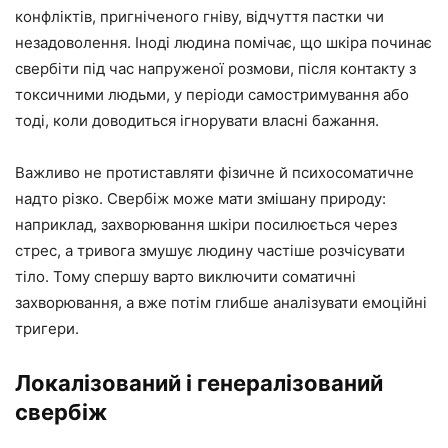
конфліктів, пригніченого гніву, відчуття пастки чи
незадоволення. Іноді людина помічає, що шкіра починає
свербіти під час напруженої розмови, після контакту з
токсичними людьми, у періоди самостримування або
тоді, коли доводиться ігнорувати власні бажання.
Важливо не протиставляти фізичне й психосоматичне
надто різко. Свербіж може мати змішану природу:
наприклад, захворювання шкіри посилюється через
стрес, а тривога змушує людину частіше розчісувати
тіло. Тому спершу варто виключити соматичні
захворювання, а вже потім глибше аналізувати емоційні
тригери.
Локалізований і генералізований
свербіж