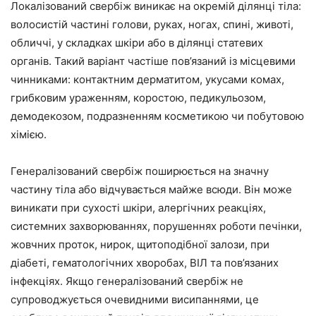
Локалізований свербіж виникає на окремій ділянці тіла:
волосистій частині голови, руках, ногах, спині, животі,
обличчі, у складках шкіри або в ділянці статевих
органів. Такий варіант частіше пов’язаний із місцевими
чинниками: контактним дерматитом, укусами комах,
грибковим ураженням, коростою, педикульозом,
демодекозом, подразненням косметикою чи побутовою
хімією.
Генералізований свербіж поширюється на значну
частину тіла або відчувається майже всюди. Він може
виникати при сухості шкіри, алергічних реакціях,
системних захворюваннях, порушеннях роботи печінки,
жовчних проток, нирок, щитоподібної залози, при
діабеті, гематологічних хворобах, ВІЛ та пов’язаних
інфекціях. Якщо генералізований свербіж не
супроводжується очевидними висипаннями, це