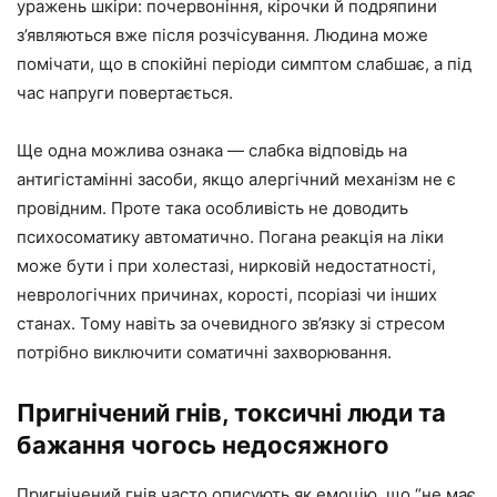
уражень шкіри: почервоніння, кірочки й подряпини
з’являються вже після розчісування. Людина може
помічати, що в спокійні періоди симптом слабшає, а під
час напруги повертається.
Ще одна можлива ознака — слабка відповідь на
антигістамінні засоби, якщо алергічний механізм не є
провідним. Проте така особливість не доводить
психосоматику автоматично. Погана реакція на ліки
може бути і при холестазі, нирковій недостатності,
неврологічних причинах, корості, псоріазі чи інших
станах. Тому навіть за очевидного зв’язку зі стресом
потрібно виключити соматичні захворювання.
Пригнічений гнів, токсичні люди та
бажання чогось недосяжного
Пригнічений гнів часто описують як емоцію, що “не має