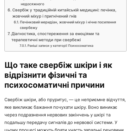
недосяжного
Свербіж у традиційній китайській медицині: печінка,
жовчний міхур і пригнічений гнів
Печінковий меридіан, жовчний міхур і нічне посилення
свербежу
Діагностика, спостереження за емоціями та
терапевтичні методи при свербежі
Раніші записи у категорії Психосоматика
Що таке свербіж шкіри і як
відрізнити фізичні та
психосоматичні причини
Свербіж шкіри, або пруритус, — це неприємне відчуття,
яке викликає бажання почухати шкіру. Воно виникає
через подразнення нервових закінчень у шкірі та
подальшу передачу сигналів до нервової системи. У
цьому процесі можуть брати участь запальні речовини,