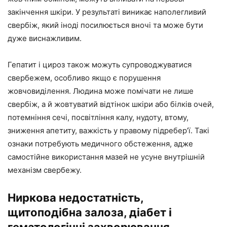
закінчення шкіри. У результаті виникає наполегливий
свербіж, який іноді посилюється вночі та може бути
дуже виснажливим.
Гепатит і цироз також можуть супроводжуватися
свербежем, особливо якщо є порушення
жовчовиділення. Людина може помічати не лише
свербіж, а й жовтуватий відтінок шкіри або білків очей,
потемніння сечі, посвітління калу, нудоту, втому,
зниження апетиту, важкість у правому підребер’ї. Такі
ознаки потребують медичного обстеження, адже
самостійне використання мазей не усуне внутрішній
механізм свербежу.
Ниркова недостатність,
щитоподібна залоза, діабет і