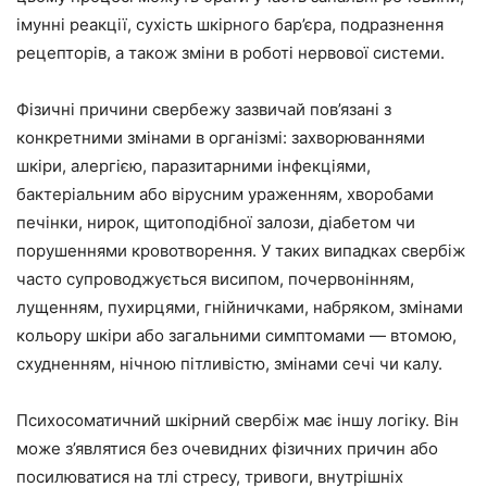
імунні реакції, сухість шкірного бар’єра, подразнення
рецепторів, а також зміни в роботі нервової системи.
Фізичні причини свербежу зазвичай пов’язані з
конкретними змінами в організмі: захворюваннями
шкіри, алергією, паразитарними інфекціями,
бактеріальним або вірусним ураженням, хворобами
печінки, нирок, щитоподібної залози, діабетом чи
порушеннями кровотворення. У таких випадках свербіж
часто супроводжується висипом, почервонінням,
лущенням, пухирцями, гнійничками, набряком, змінами
кольору шкіри або загальними симптомами — втомою,
схудненням, нічною пітливістю, змінами сечі чи калу.
Психосоматичний шкірний свербіж має іншу логіку. Він
може з’являтися без очевидних фізичних причин або
посилюватися на тлі стресу, тривоги, внутрішніх