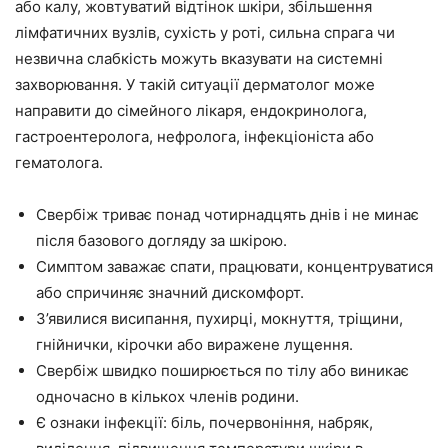
або калу, жовтуватий відтінок шкіри, збільшення
лімфатичних вузлів, сухість у роті, сильна спрага чи
незвична слабкість можуть вказувати на системні
захворювання. У такій ситуації дерматолог може
направити до сімейного лікаря, ендокринолога,
гастроентеролога, нефролога, інфекціоніста або
гематолога.
Свербіж триває понад чотирнадцять днів і не минає
після базового догляду за шкірою.
Симптом заважає спати, працювати, концентруватися
або спричиняє значний дискомфорт.
З’явилися висипання, пухирці, мокнуття, тріщини,
гнійнички, кірочки або виражене лущення.
Свербіж швидко поширюється по тілу або виникає
одночасно в кількох членів родини.
Є ознаки інфекції: біль, почервоніння, набряк,