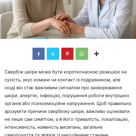
Свербіж шкіри може бути короткочасною реакцією на
сухість, укус комахи чи контакт із подразником, але
іноді він стає важливим сигналом про захворювання
шкіри, алергію, інфекцію, порушення роботи внутрішніх
органів або психоемоційне напруження. Щоб правильно
зрозуміти причини свербежу шкіри, важливо оцінювати
не лише сам симптом, а й його тривалість, локалізацію,
інтенсивність, наявність висипань, загальне
самопочуття та зв’язок із емоційними станами.