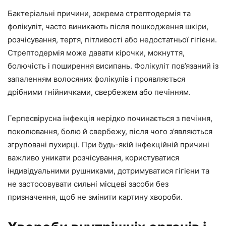
Бактеріальні причини, зокрема стрептодермія та
фолікуліт, часто виникають після пошкодження шкіри,
розчісування, тертя, пітливості або недостатньої гігієни.
Стрептодермія може давати кірочки, мокнуття,
болючість і поширення висипань. Фолікуліт пов’язаний із
запаленням волосяних фолікулів і проявляється
дрібними гнійничками, свербежем або печінням.
Герпесвірусна інфекція нерідко починається з печіння,
поколювання, болю й свербежу, після чого з’являються
згруповані пухирці. При будь-якій інфекційній причині
важливо уникати розчісування, користуватися
індивідуальними рушниками, дотримуватися гігієни та
не застосовувати сильні місцеві засоби без
призначення, щоб не змінити картину хвороби.