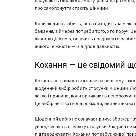
набувають глибшого змісту: ранкова розмова,
про самопочуття стають цінними.
Коли людина любить, вона виходить за межі вл
бажання, а й через потреби того, хто поруч. Ц
людину цілісною, бо вчить поєднувати особис
іншого, ніжність — із відповідальністю.
Кохання — це свідомий щ
Кохання не тримається лише на першому захоп
щоденний вибір робить стосунки міцними. Люб
легко і приємно, коли виникають непорозумінн
Це вибір не тікати від розмови, не знецінюват
Щоденний вибір не означає примус або жертв
увагу, чесність і тепло у стосунки. Людина не 
підтверджувати. Кохання потребує живої прис