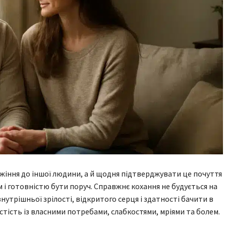
жіння до іншої людини, а й щодня підтверджувати це почуття
м і готовністю бути поруч. Справжнє кохання не будується на
внутрішньої зрілості, відкритого серця і здатності бачити в
стість із власними потребами, слабкостями, мріями та болем.