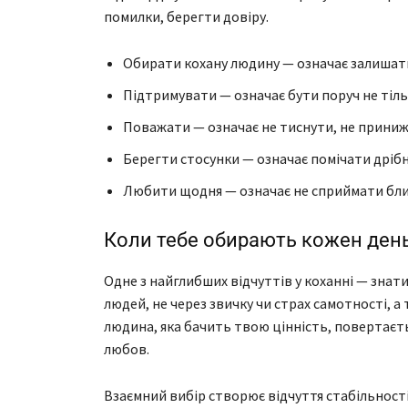
помилки, берегти довіру.
Обирати кохану людину — означає залишатис
Підтримувати — означає бути поруч не тільк
Поважати — означає не тиснути, не приниж
Берегти стосунки — означає помічати дрібни
Любити щодня — означає не сприймати близ
Коли тебе обирають кожен ден
Одне з найглибших відчуттів у коханні — знат
людей, не через звичку чи страх самотності, а 
людина, яка бачить твою цінність, повертаєть
любов.
Взаємний вибір створює відчуття стабільності