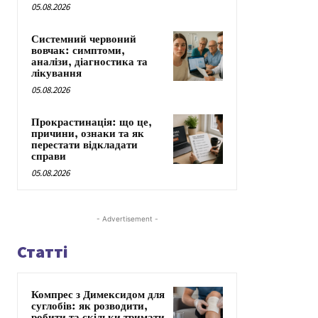
05.08.2026
Системний червоний
вовчак: симптоми,
аналізи, діагностика та
лікування
05.08.2026
Прокрастинація: що це,
причини, ознаки та як
перестати відкладати
справи
05.08.2026
- Advertisement -
Статті
Компрес з Димексидом для
суглобів: як розводити,
робити та скільки тримати