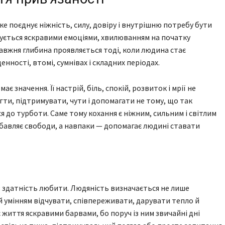
ке поєднує ніжність, силу, довіру і внутрішню потребу бути
ується яскравими емоціями, хвилюванням на початку
авжня глибина проявляється тоді, коли людина стає
нності, втомі, сумнівах і складних періодах.
 значення. Її настрій, біль, спокій, розвиток і мрії не
гти, підтримувати, чути і допомагати не тому, що так
я до турботи. Саме тому кохання є ніжним, сильним і світлим
озбавляє свободи, а навпаки — допомагає людині ставати
з здатність любити. Людяність визначається не лише
й умінням відчувати, співпереживати, дарувати тепло й
життя яскравими барвами, бо поруч із ним звичайні дні