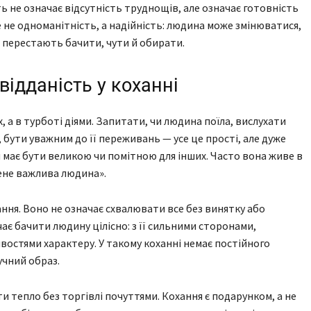
ть не означає відсутність труднощів, але означає готовність
е не одноманітність, а надійність: людина може змінюватися,
е перестають бачити, чути й обирати.
відданість у коханні
 а в турботі діями. Запитати, чи людина поїла, вислухати
 бути уважним до її переживань — усе це прості, але дуже
 має бути великою чи помітною для інших. Часто вона живе в
 мене важлива людина».
ня. Воно не означає схвалювати все без винятку або
є бачити людину цілісно: з її сильними сторонами,
востями характеру. У такому коханні немає постійного
учний образ.
и тепло без торгівлі почуттями. Кохання є подарунком, а не