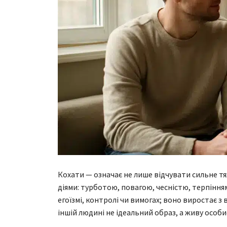
Кохати — означає не лише відчувати сильне тя
діями: турботою, повагою, чесністю, терпіння
егоїзмі, контролі чи вимогах; воно виростає з 
іншій людині не ідеальний образ, а живу особи