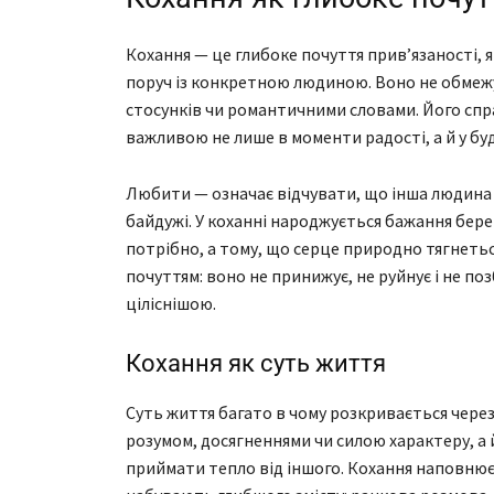
Кохання — це глибоке почуття прив’язаності, я
поруч із конкретною людиною. Воно не обмеж
стосунків чи романтичними словами. Його спр
важливою не лише в моменти радості, а й у буде
Любити — означає відчувати, що інша людина має
байдужі. У коханні народжується бажання бере
потрібно, а тому, що серце природно тягнетьс
почуттям: воно не принижує, не руйнує і не п
ціліснішою.
Кохання як суть життя
Суть життя багато в чому розкривається чере
розумом, досягненнями чи силою характеру, а 
приймати тепло від іншого. Кохання наповнює 