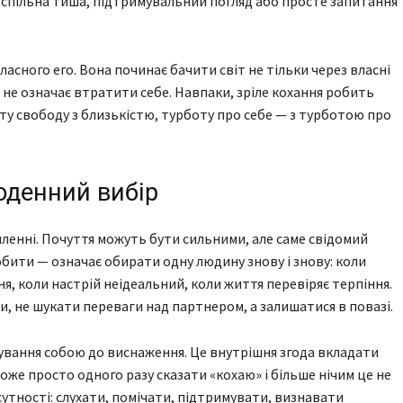
 спільна тиша, підтримувальний погляд або просте запитання
асного его. Вона починає бачити світ не тільки через власні
е не означає втратити себе. Навпаки, зріле кохання робить
ту свободу з близькістю, турботу про себе — з турботою про
оденний вибір
ленні. Почуття можуть бути сильними, але саме свідомий
ити — означає обирати одну людину знову і знову: коли
я, коли настрій неідеальний, коли життя перевіряє терпіння.
и, не шукати переваги над партнером, а залишатися в повазі.
ування собою до виснаження. Це внутрішня згода вкладати
може просто одного разу сказати «кохаю» і більше нічим це не
утності: слухати, помічати, підтримувати, визнавати