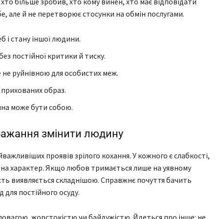
 хто більше зробив, хто кому винен, хто має відповідати
, але й не перетворює стосунки на обмін послугами.
б і стану іншої людини.
ез постійної критики й тиску.
не руйнівною для особистих меж.
і прихованих образ.
ина може бути собою.
бажання змінити людину
важливіших проявів зрілого кохання. У кожного є слабкості,
ув на характер. Якщо любов тримається лише на уявному
ість виявляється складнішою. Справжнє почуття бачить
д для постійного осуду.
повагою, жорстокістю чи байдужістю. Йдеться про інше: не