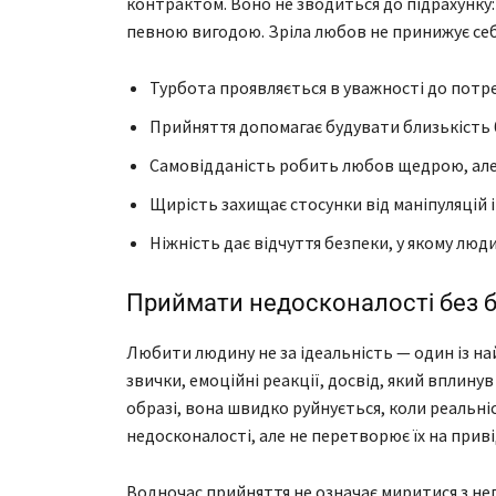
контрактом. Воно не зводиться до підрахунку:
певною вигодою. Зріла любов не принижує себе
Турбота проявляється в уважності до потре
Прийняття допомагає будувати близькість б
Самовідданість робить любов щедрою, але 
Щирість захищає стосунки від маніпуляцій 
Ніжність дає відчуття безпеки, у якому люд
Приймати недосконалості без 
Любити людину не за ідеальність — один із най
звички, емоційні реакції, досвід, який вплин
образі, вона швидко руйнується, коли реальн
недосконалості, але не перетворює їх на приві
Водночас прийняття не означає миритися з не