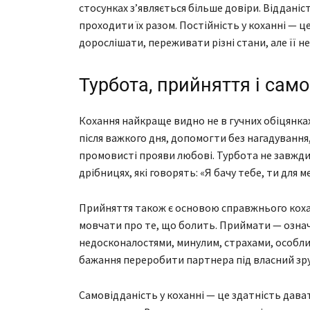
стосунках з’являється більше довіри. Відданіс
проходити їх разом. Постійність у коханні — ц
дорослішати, переживати різні стани, але її н
Турбота, прийняття і само
Кохання найкраще видно не в гучних обіцянках,
після важкого дня, допомогти без нагадування,
промовисті прояви любові. Турбота не завжди
дрібницях, які говорять: «Я бачу тебе, ти для
Прийняття також є основою справжнього кохан
мовчати про те, що болить. Приймати — означа
недосконалостями, минулим, страхами, особли
бажання переробити партнера під власний зр
Самовідданість у коханні — це здатність дават