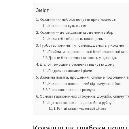
Зміст
Кохання як глибоке почуття прив’язаності
Кохання як суть життя
Кохання — це свідомий щоденний вибір
Коли тебе обирають кожен день
Турбота, прийняття і самовідданість у коханні
Приймати недосконалості без бажання змінити
Давати без очікування чогось у відповідь
Діалог, емоційна безпека і відчуття дому
Підтримка словами і діями
Взаємна повага, прощення і спільне подолання 
Кохання як вогонь, який підтримують обоє
Справжнє кохання і розлука
Основа гармонійних стосунків: дружба, співчуття
Що зміцнює кохання, а що його руйнує
Раніші записи у категорії Цікаве
Кохання як глибоке почут