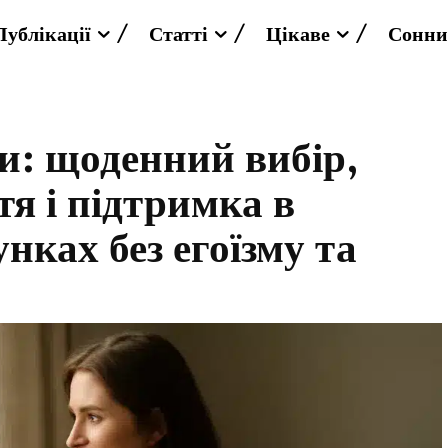
Публікації
Статті
Цікаве
Сонни
и: щоденний вибір,
тя і підтримка в
нках без егоїзму та