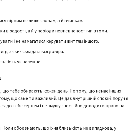
я вірним не лише словам, а й вчинкам.
и в радості, а й у періоди невпевненості чи втоми.
увати і не намагатися керувати життям іншого.
ці, з яких складається довіра.
ькість як належне.
ь
и, що тебе обирають кожен день. Не тому, що немає інших
тому, що саме ти важливий. Це дає внутрішній спокій: поруч є
ся до тебе серцем і не змушує постійно доводити право на
. Коли обоє знають, що їхня близькість не випадкова, у