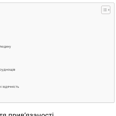
 людину
труднощів
 і вдячність
тя прив’язаності