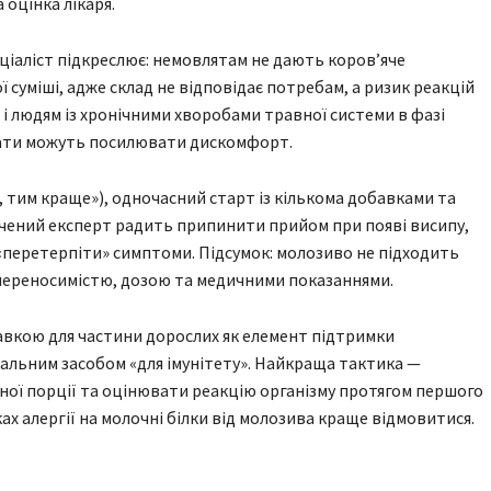
оцінка лікаря.
еціаліст підкреслює: немовлятам не дають коров’яче
 суміші, адже склад не відповідає потребам, а ризик реакцій
і людям із хронічними хворобами травної системи в фазі
трати можуть посилювати дискомфорт.
 тим краще»), одночасний старт із кількома добавками та
ідчений експерт радить припинити прийом при появі висипу,
е «перетерпіти» симптоми. Підсумок: молозиво не підходить
а переносимістю, дозою та медичними показаннями.
вкою для частини дорослих як елемент підтримки
рсальним засобом «для імунітету». Найкраща тактика —
ьної порції та оцінювати реакцію організму протягом першого
ах алергії на молочні білки від молозива краще відмовитися.