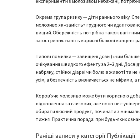
експерименти з молозивом небажані, потрібна 
Окрема група ризику — діти раннього віку. Сп
молозиво як «замість» грудного чи адаптованої
вищий. Обережність потрібна також вагітним 
загострення: навіть корисні білкові концен
Типові помилки — завищені дози («чим більше,
очікування швидкого ефекту за 2–3 дні. Досв
набряку, стійкої діареї чи болю в животі та н
усім, а безпечність визначається не міфами, 
Коров’яче молозиво може бути корисною доба
відновлення та слизових, але воно не є уніве
обирати якісний продукт, починати з мінімал
тижня. Практична порада: при будь-яких ознак
Раніші записи у категорії Публікації