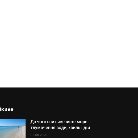
ікаве
До чого сниться чисте море:
тлумачення води, хвиль і дій
02.08.2026