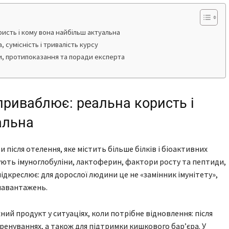
исть і кому вона найбільш актуальна
 сумісність і тривалість курсу
, протипоказання та поради експерта
приваблює: реальна користь і
альна
після отелення, яке містить більше білків і біоактивних
дують імуноглобуліни, лактоферин, фактори росту та пептиди,
підкреслює: для дорослої людини це не «замінник імунітету»,
навантажень.
й продукт у ситуаціях, коли потрібне відновлення: після
 тренуваннях, а також для підтримки кишкового бар’єра. У