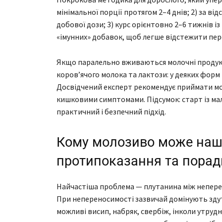
мінімальної порції протягом 2–4 днів; 2) за в
добової дози; 3) курс орієнтовно 2–6 тижнів і
«імунних» добавок, щоб легше відстежити пер
Якщо паралельно вживаються молочні продукти
коров’ячого молока та лактози: у деяких форм 
Досвідчений експерт рекомендує приймати мо
кишковими симптомами. Підсумок: старт із мал
практичний і безпечний підхід.
Кому молозиво може нашк
протипоказання та порад
Найчастіша проблема — плутанина між неперен
При непереносимості зазвичай домінують здутт
можливі висип, набряк, свербіж, інколи утрудн