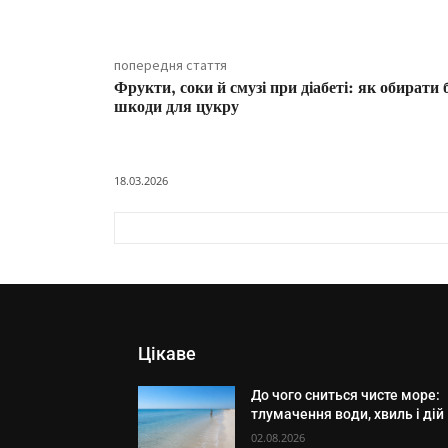
попередня стаття
Фрукти, соки й смузі при діабеті: як обирати 
шкоди для цукру
18.03.2026
Цікаве
До чого сниться чисте море:
тлумачення води, хвиль і дій
02.08.2026