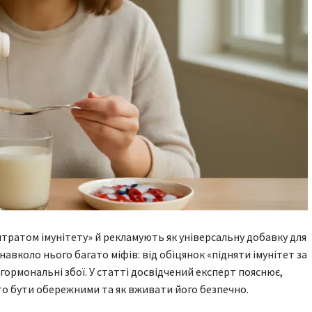
ратом імунітету» й рекламують як універсальну добавку для
авколо нього багато міфів: від обіцянок «підняти імунітет за
гормональні збої. У статті досвідчений експерт пояснює,
о бути обережними та як вживати його безпечно.