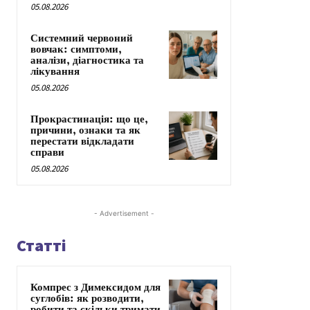
05.08.2026
Системний червоний
вовчак: симптоми,
аналізи, діагностика та
лікування
05.08.2026
Прокрастинація: що це,
причини, ознаки та як
перестати відкладати
справи
05.08.2026
- Advertisement -
Статті
Компрес з Димексидом для
суглобів: як розводити,
робити та скільки тримати