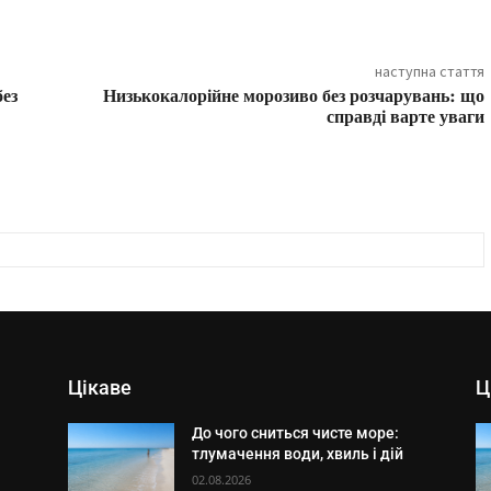
наступна стаття
без
Низькокалорійне морозиво без розчарувань: що
справді варте уваги
Цікаве
Ц
До чого сниться чисте море:
тлумачення води, хвиль і дій
02.08.2026