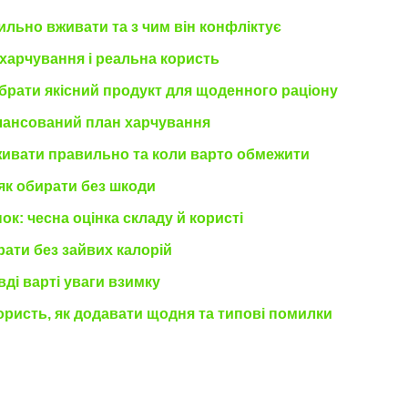
вильно вживати та з чим він конфліктує
 харчування і реальна користь
обрати якісний продукт для щоденного раціону
алансований план харчування
вживати правильно та коли варто обмежити
 як обирати без шкоди
ок: чесна оцінка складу й користі
рати без зайвих калорій
вді варті уваги взимку
користь, як додавати щодня та типові помилки