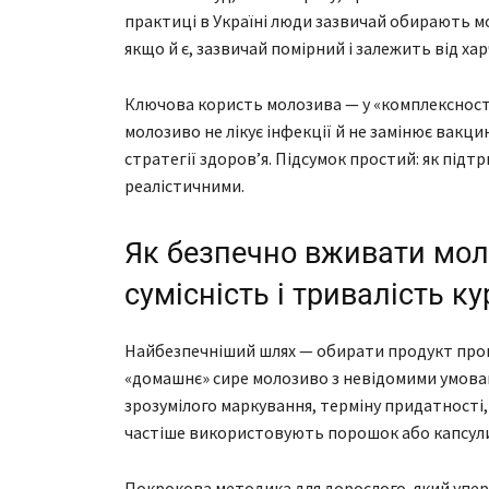
практиці в Україні люди зазвичай обирають мо
якщо й є, зазвичай помірний і залежить від ха
Ключова користь молозива — у «комплексності»
молозиво не лікує інфекції й не замінює вакц
стратегії здоров’я. Підсумок простий: як підт
реалістичними.
Як безпечно вживати мол
сумісність і тривалість ку
Найбезпечніший шлях — обирати продукт про
«домашнє» сире молозиво з невідомими умовам
зрозумілого маркування, терміну придатності,
частіше використовують порошок або капсули,
Покрокова методика для дорослого, який уперш