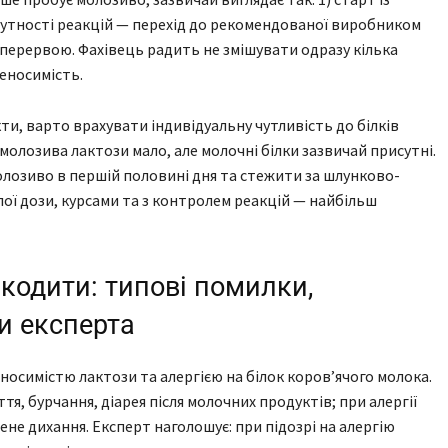
ідсутності реакцій — перехід до рекомендованої виробником
з перервою. Фахівець радить не змішувати одразу кілька
еносимість.
, варто врахувати індивідуальну чутливість до білків
молозива лактози мало, але молочні білки зазвичай присутні.
лозиво в першій половині дня та стежити за шлунково-
ої дози, курсами та з контролем реакцій — найбільш
одити: типові помилки,
и експерта
осимістю лактози та алергією на білок коров’ячого молока.
я, бурчання, діарея після молочних продуктів; при алергії
ене дихання. Експерт наголошує: при підозрі на алергію