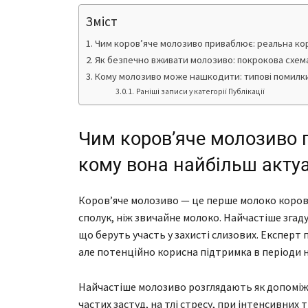
Зміст
Чим коров’яче молозиво приваблює: реальна кор
Як безпечно вживати молозиво: покрокова схема,
Кому молозиво може нашкодити: типові помилки
Раніші записи у категорії Публікації
Чим коров’яче молозиво 
кому вона найбільш акту
Коров’яче молозиво — це перше молоко корови 
сполук, ніж звичайне молоко. Найчастіше зга
що беруть участь у захисті слизових. Експерт 
але потенційно корисна підтримка в періоди 
Найчастіше молозиво розглядають як допоміжни
частих застуд, на тлі стресу, при інтенсивних