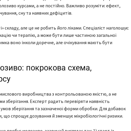
лозиво курсами, а не постійно. Важливо розуміти: ефект,
рчування, сну та наявних дефіцитів.
 складу, але це не робить його ліками. Спеціаліст наголошує:
инацію чи терапію, а може бути лише частиною загальної
римка воно інколи доречне, але очікування мають бути
озиво: покрокова схема,
рсу
мислового виробництва з контрольованою якістю, а не
и зберігання. Експерт радить перевіряти наявність
 умов зберігання та зазначеної форми обробки. Для добавок
 що спрощує дозування й зменшує мікробіологічні ризики.
е пробує молозиво, зазвичай виглядає так: 1) старт із