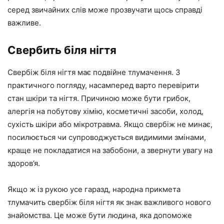
серед звичайних слів може прозвучати щось справді
важливе.
Свербить біля нігтя
Свербіж біля нігтя має подвійне тлумачення. З
практичного погляду, насамперед варто перевірити
стан шкіри та нігтя. Причиною може бути грибок,
алергія на побутову хімію, косметичні засоби, холод,
сухість шкіри або мікротравма. Якщо свербіж не минає,
посилюється чи супроводжується видимими змінами,
краще не покладатися на забобони, а звернути увагу на
здоров’я.
Якщо ж із рукою усе гаразд, народна прикмета
тлумачить свербіж біля нігтя як знак важливого нового
знайомства. Це може бути людина, яка допоможе