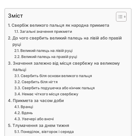
Зміст
Свербіж великого пальця як народна прикмета
Загальні значення прикмети
До чого свербить великий палець на лівій або правій
руці
Великий палець на лівій руці
Великий палець на правій руці
Значення залежно від місця свербежу на великому
пальці
Свербить біля основи великого пальця
Свербить біля нігтя
Свербить подушечка або кінчик пальця
Немає чіткого місця свербежу
Прикмета за часом доби
Вранці
Вдень
Увечері або вночі
Тлумачення за днем тижня
Понеділок, вівторок і середа