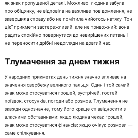
як знак пропущеної деталі. Можливо, людина забула
про обіцянку, не відповіла на важливе повідомлення, не
завершила справу або не помітила чийогось натяку. Тон
цієї прикмети застережливий, але не тривожний: вона
радить спокійно повернутися до невирішених питань і
не переносити дрібні недогляди на довгий час.
Тлумачення за днем тижня
У народних прикметах день тижня значно впливає на
значення свербежу великого пальця. Один і той самий
знак може стосуватися грошей, зустрічей, гостей,
поїздок, стосунків, погоди або розмов. Тлумачення не
завжди однозначне, тому його краще співвідносити з
власними обставинами: якщо людина чекає грошей,
знак може стосуватися фінансів; якщо очікує розмови —
саме спілкування.