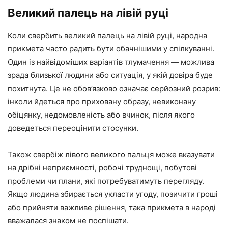
Великий палець на лівій руці
Коли свербить великий палець на лівій руці, народна
прикмета часто радить бути обачнішими у спілкуванні.
Один із найвідоміших варіантів тлумачення — можлива
зрада близької людини або ситуація, у якій довіра буде
похитнута. Це не обов’язково означає серйозний розрив:
інколи йдеться про приховану образу, невиконану
обіцянку, недомовленість або вчинок, після якого
доведеться переоцінити стосунки.
Також свербіж лівого великого пальця може вказувати
на дрібні неприємності, робочі труднощі, побутові
проблеми чи плани, які потребуватимуть перегляду.
Якщо людина збирається укласти угоду, позичити гроші
або прийняти важливе рішення, така прикмета в народі
вважалася знаком не поспішати.