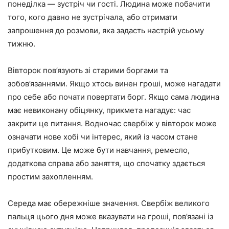
понеділка — зустріч чи гості. Людина може побачити
того, кого давно не зустрічала, або отримати
запрошення до розмови, яка задасть настрій усьому
тижню.
Вівторок пов’язують зі старими боргами та
зобов’язаннями. Якщо хтось винен гроші, може нагадати
про себе або почати повертати борг. Якщо сама людина
має невиконану обіцянку, прикмета нагадує: час
закрити це питання. Водночас свербіж у вівторок може
означати нове хобі чи інтерес, який із часом стане
прибутковим. Це може бути навчання, ремесло,
додаткова справа або заняття, що спочатку здається
простим захопленням.
Середа має обережніше значення. Свербіж великого
пальця цього дня може вказувати на гроші, пов’язані із