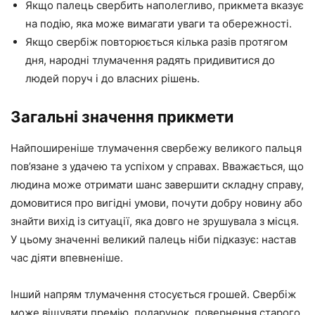
Якщо палець свербить наполегливо, прикмета вказує
на подію, яка може вимагати уваги та обережності.
Якщо свербіж повторюється кілька разів протягом
дня, народні тлумачення радять придивитися до
людей поруч і до власних рішень.
Загальні значення прикмети
Найпоширеніше тлумачення свербежу великого пальця
пов’язане з удачею та успіхом у справах. Вважається, що
людина може отримати шанс завершити складну справу,
домовитися про вигідні умови, почути добру новину або
знайти вихід із ситуації, яка довго не зрушувала з місця.
У цьому значенні великий палець ніби підказує: настав
час діяти впевненіше.
Інший напрям тлумачення стосується грошей. Свербіж
може віщувати премію, подарунок, повернення старого