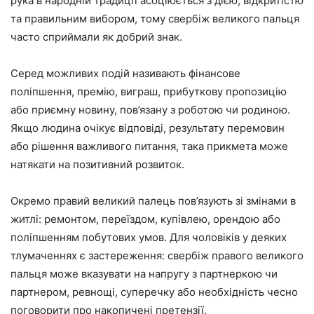
рука в народній традиції асоціюється з дією, відкритістю
та правильним вибором, тому свербіж великого пальця
часто сприймали як добрий знак.
Серед можливих подій називають фінансове
поліпшення, премію, виграш, прибуткову пропозицію
або приємну новину, пов’язану з роботою чи родиною.
Якщо людина очікує відповіді, результату перемовин
або рішення важливого питання, така прикмета може
натякати на позитивний розвиток.
Окремо правий великий палець пов’язують зі змінами в
житлі: ремонтом, переїздом, купівлею, орендою або
поліпшенням побутових умов. Для чоловіків у деяких
тлумаченнях є застереження: свербіж правого великого
пальця може вказувати на напругу з партнеркою чи
партнером, ревнощі, суперечку або необхідність чесно
поговорити про накопичені претензії.