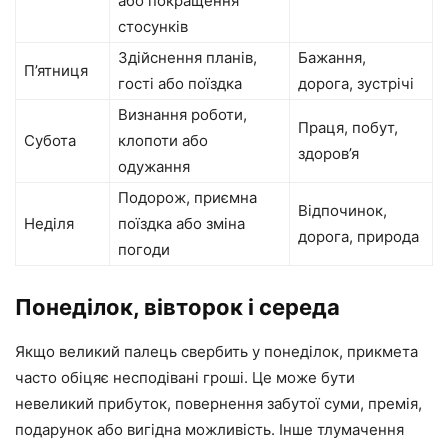
або покращення
стосунків
Здійснення планів,
Бажання,
П’ятниця
гості або поїздка
дорога, зустрічі
Визнання роботи,
Праця, побут,
Субота
клопоти або
здоров’я
одужання
Подорож, приємна
Відпочинок,
Неділя
поїздка або зміна
дорога, природа
погоди
Понеділок, вівторок і середа
Якщо великий палець свербить у понеділок, прикмета
часто обіцяє несподівані гроші. Це може бути
невеликий прибуток, повернення забутої суми, премія,
подарунок або вигідна можливість. Інше тлумачення