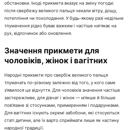
обстановки. Іноді прикмета вказує на зміну погоди:
після свербежу великого пальця чекали вітру, дощу,
потепління чи похолодання. У будь-якому разі недільне
тлумачення рідко буває важким і частіше натякає на
рух, відпочинок або оновлення.
Значення прикмети для
чоловіків, жінок і вагітних
Народні прикмети про свербіж великого пальця
тлумачать по-різному залежно від того, у кого саме
з’явилося це відчуття. Для чоловіків значення частіше
застережливе, для дівчат і жінок — м’якше й більше
пов’язане зі стосунками, примиренням і подарунками.
Для вагітних існують окремі забобони, які стосуються
статі дитини, але їх варто сприймати лише як частину
народної традиції.