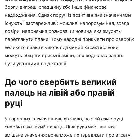
боргу, виграш, спадщину або інше фінансове
надходження. Однак поруч із позитивними значеннями
існують і застережливі: можливі непорозуміння, зрада
довіри, неприємна розмова чи новина, яка змусить
переглянути плани. Тому народні прикмети про свербіж
великого пальця мають подвійний характер: вони
можуть обіцяти приємні зміни, але водночас радять
бути уважними до деталей.
До чого свербить великий
палець на лівій або правій
руці
У народних тлумаченнях важливо, на якій саме руці
свербить великий палець. Ліва рука частіше має
змішане значення: вона може попереджати про втрату