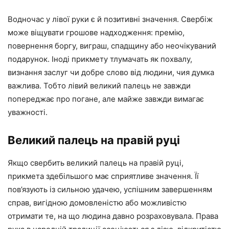
Водночас у лівої руки є й позитивні значення. Свербіж
може віщувати грошове надходження: премію,
повернення боргу, виграш, спадщину або неочікуваний
подарунок. Іноді прикмету тлумачать як похвалу,
визнання заслуг чи добре слово від людини, чия думка
важлива. Тобто лівий великий палець не завжди
попереджає про погане, але майже завжди вимагає
уважності.
Великий палець на правій руці
Якщо свербить великий палець на правій руці,
прикмета здебільшого має сприятливе значення. Її
пов’язують із сильною удачею, успішним завершенням
справ, вигідною домовленістю або можливістю
отримати те, на що людина давно розраховувала. Права