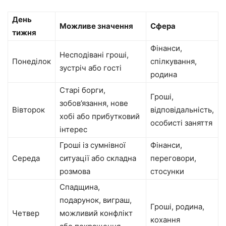
День
Можливе значення
Сфера
тижня
Фінанси,
Несподівані гроші,
Понеділок
спілкування,
зустріч або гості
родина
Старі борги,
Гроші,
зобов’язання, нове
Вівторок
відповідальність,
хобі або прибутковий
особисті заняття
інтерес
Гроші із сумнівної
Фінанси,
Середа
ситуації або складна
переговори,
розмова
стосунки
Спадщина,
подарунок, виграш,
Гроші, родина,
Четвер
можливий конфлікт
кохання