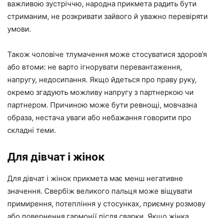
важливою зустріччю, народна прикмета радить бути
стриманим, не розкривати зайвого й уважно перевіряти
умови.
Також чоловіче тлумачення може стосуватися здоров’я
або втоми: не варто ігнорувати перевантаження,
напругу, недосипання. Якщо йдеться про праву руку,
окремо згадують можливу напругу з партнеркою чи
партнером. Причиною може бути ревнощі, мовчазна
образа, нестача уваги або небажання говорити про
складні теми.
Для дівчат і жінок
Для дівчат і жінок прикмета має менш негативне
значення. Свербіж великого пальця може віщувати
примирення, потепління у стосунках, приємну розмову
або повернення гармонії після сварки. Якщо жінка