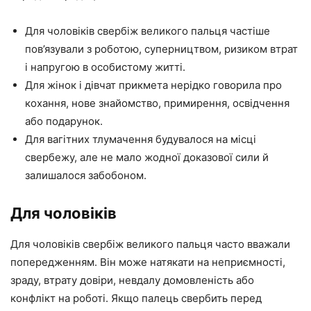
Для чоловіків свербіж великого пальця частіше
пов’язували з роботою, суперництвом, ризиком втрат
і напругою в особистому житті.
Для жінок і дівчат прикмета нерідко говорила про
кохання, нове знайомство, примирення, освідчення
або подарунок.
Для вагітних тлумачення будувалося на місці
свербежу, але не мало жодної доказової сили й
залишалося забобоном.
Для чоловіків
Для чоловіків свербіж великого пальця часто вважали
попередженням. Він може натякати на неприємності,
зраду, втрату довіри, невдалу домовленість або
конфлікт на роботі. Якщо палець свербить перед