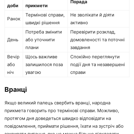
Порада
доби
прикмети
Термінові справи,
Не зволікати й діяти
Ранок
швидкі рішення
активно
Потреба змінити
Перевірити розклад,
День
або уточнити
домовленості та поточні
плани
завдання
Вечір
Щось важливе
Спокійно переглянути
або
залишилося поза
події дня та незавершені
ніч
увагою
справи
Вранці
Якщо великий палець свербить вранці, народна
прикмета говорить про термінові справи. Можливо,
протягом дня доведеться швидко відповідати на
повідомлення, приймати рішення, їхати на зустріч або
закривати питання, яке не можна більше відкладати.