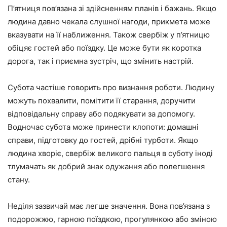
П’ятниця пов’язана зі здійсненням планів і бажань. Якщо
людина давно чекала слушної нагоди, прикмета може
вказувати на її наближення. Також свербіж у п’ятницю
обіцяє гостей або поїздку. Це може бути як коротка
дорога, так і приємна зустріч, що змінить настрій.
Субота частіше говорить про визнання роботи. Людину
можуть похвалити, помітити її старання, доручити
відповідальну справу або подякувати за допомогу.
Водночас субота може принести клопоти: домашні
справи, підготовку до гостей, дрібні турботи. Якщо
людина хворіє, свербіж великого пальця в суботу іноді
тлумачать як добрий знак одужання або полегшення
стану.
Неділя зазвичай має легше значення. Вона пов’язана з
подорожжю, гарною поїздкою, прогулянкою або зміною