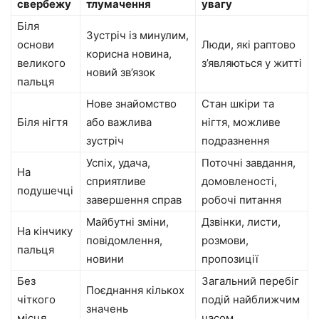
свербежу
тлумачення
увагу
Біля
Зустріч із минулим,
основи
Люди, які раптово
корисна новина,
великого
з’являються у житті
новий зв’язок
пальця
Нове знайомство
Стан шкіри та
Біля нігтя
або важлива
нігтя, можливе
зустріч
подразнення
Успіх, удача,
Поточні завдання,
На
сприятливе
домовленості,
подушечці
завершення справ
робочі питання
Майбутні зміни,
Дзвінки, листи,
На кінчику
повідомлення,
розмови,
пальця
новини
пропозиції
Без
Загальний перебіг
Поєднання кількох
чіткого
подій найближчим
значень
місця
часом