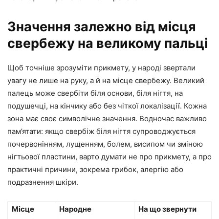
Значення залежно від місця
свербежу на великому пальці
Щоб точніше зрозуміти прикмету, у народі звертали
увагу не лише на руку, а й на місце свербежу. Великий
палець може свербіти біля основи, біля нігтя, на
подушечці, на кінчику або без чіткої локалізації. Кожна
зона має своє символічне значення. Водночас важливо
пам’ятати: якщо свербіж біля нігтя супроводжується
почервонінням, лущенням, болем, висипом чи зміною
нігтьової пластини, варто думати не про прикмету, а про
практичні причини, зокрема грибок, алергію або
подразнення шкіри.
Місце
Народне
На що звернути