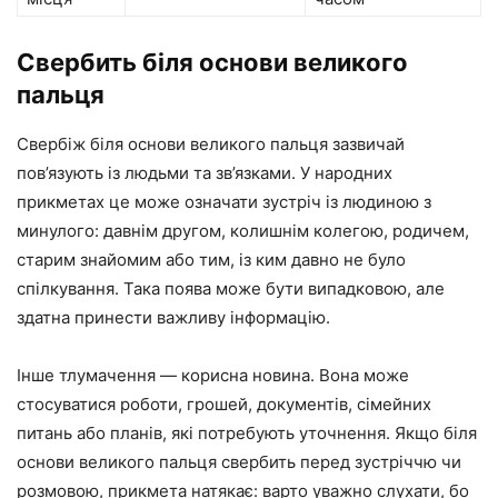
Свербить біля основи великого
пальця
Свербіж біля основи великого пальця зазвичай
пов’язують із людьми та зв’язками. У народних
прикметах це може означати зустріч із людиною з
минулого: давнім другом, колишнім колегою, родичем,
старим знайомим або тим, із ким давно не було
спілкування. Така поява може бути випадковою, але
здатна принести важливу інформацію.
Інше тлумачення — корисна новина. Вона може
стосуватися роботи, грошей, документів, сімейних
питань або планів, які потребують уточнення. Якщо біля
основи великого пальця свербить перед зустріччю чи
розмовою, прикмета натякає: варто уважно слухати, бо