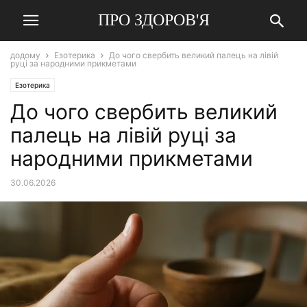
ПРО ЗДОРОВ'Я
додому
Езотерика
До чого свербить великий палець на лівій
руці за народними прикметами
Езотерика
До чого свербить великий
палець на лівій руці за
народними прикметами
30.06.2026