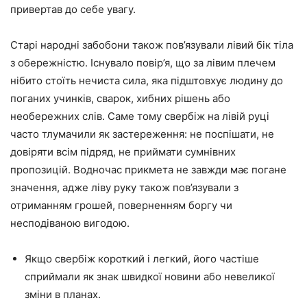
привертав до себе увагу.
Старі народні забобони також пов’язували лівий бік тіла
з обережністю. Існувало повір’я, що за лівим плечем
нібито стоїть нечиста сила, яка підштовхує людину до
поганих учинків, сварок, хибних рішень або
необережних слів. Саме тому свербіж на лівій руці
часто тлумачили як застереження: не поспішати, не
довіряти всім підряд, не приймати сумнівних
пропозицій. Водночас прикмета не завжди має погане
значення, адже ліву руку також пов’язували з
отриманням грошей, поверненням боргу чи
несподіваною вигодою.
Якщо свербіж короткий і легкий, його частіше
сприймали як знак швидкої новини або невеликої
зміни в планах.