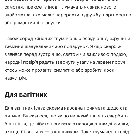
самотня, прикмету іноді тлумачать як знак нового
знайомства, яке може перерости в дружбу, партнерство
або романтичні стосунки.
Також серед жіночих тлумачень є освідчення, заручини,
таємний шанувальник або подарунок. Якщо свербіж
з’явився перед зустріччю, святом чи важливою подією,
народні повір’я радять звернути увагу на людей поруч:
хтось може проявити симпатію або зробити крок
назустріч.
Для вагітних
Для вагітних існує окрема народна прикмета щодо статі
дитини. Вважалося, що якщо великий палець свербить
біля нігтя, це нібито пов’язано з народженням дівчинки,
а якщо біля згину — з хлопчиком. Таке тлумачення слід