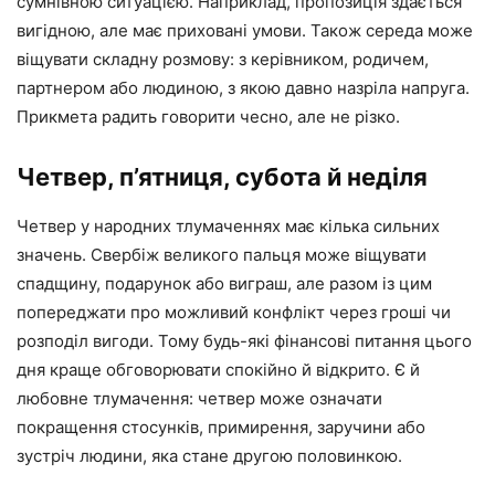
сумнівною ситуацією. Наприклад, пропозиція здається
вигідною, але має приховані умови. Також середа може
віщувати складну розмову: з керівником, родичем,
партнером або людиною, з якою давно назріла напруга.
Прикмета радить говорити чесно, але не різко.
Четвер, п’ятниця, субота й неділя
Четвер у народних тлумаченнях має кілька сильних
значень. Свербіж великого пальця може віщувати
спадщину, подарунок або виграш, але разом із цим
попереджати про можливий конфлікт через гроші чи
розподіл вигоди. Тому будь-які фінансові питання цього
дня краще обговорювати спокійно й відкрито. Є й
любовне тлумачення: четвер може означати
покращення стосунків, примирення, заручини або
зустріч людини, яка стане другою половинкою.