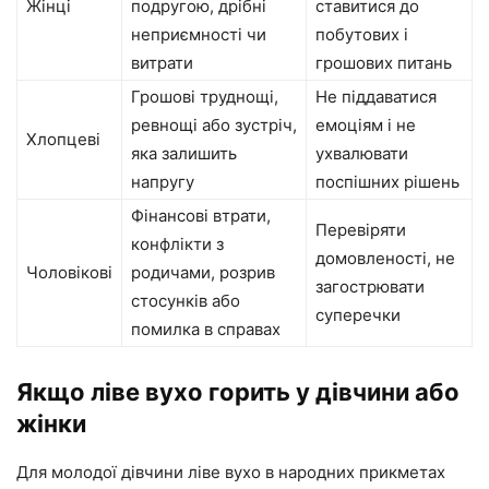
Жінці
подругою, дрібні
ставитися до
неприємності чи
побутових і
витрати
грошових питань
Грошові труднощі,
Не піддаватися
ревнощі або зустріч,
емоціям і не
Хлопцеві
яка залишить
ухвалювати
напругу
поспішних рішень
Фінансові втрати,
Перевіряти
конфлікти з
домовленості, не
Чоловікові
родичами, розрив
загострювати
стосунків або
суперечки
помилка в справах
Якщо ліве вухо горить у дівчини або
жінки
Для молодої дівчини ліве вухо в народних прикметах