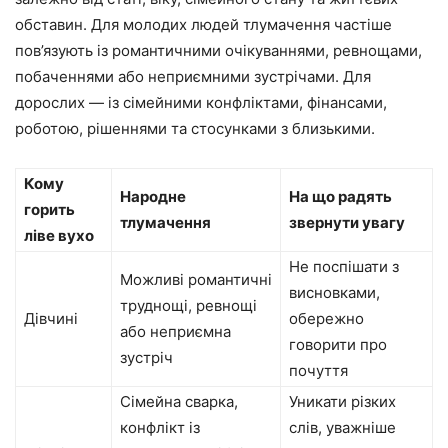
обставин. Для молодих людей тлумачення частіше
пов’язують із романтичними очікуваннями, ревнощами,
побаченнями або неприємними зустрічами. Для
дорослих — із сімейними конфліктами, фінансами,
роботою, рішеннями та стосунками з близькими.
Кому
Народне
На що радять
горить
тлумачення
звернути увагу
ліве вухо
Не поспішати з
Можливі романтичні
висновками,
труднощі, ревнощі
Дівчині
обережно
або неприємна
говорити про
зустріч
почуття
Сімейна сварка,
Уникати різких
конфлікт із
слів, уважніше