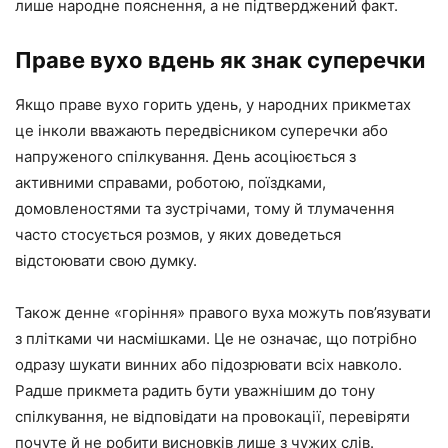
лише народне пояснення, а не підтверджений факт.
Праве вухо вдень як знак суперечки
Якщо праве вухо горить удень, у народних прикметах
це інколи вважають передвісником суперечки або
напруженого спілкування. День асоціюється з
активними справами, роботою, поїздками,
домовленостями та зустрічами, тому й тлумачення
часто стосується розмов, у яких доведеться
відстоювати свою думку.
Також денне «горіння» правого вуха можуть пов’язувати
з плітками чи насмішками. Це не означає, що потрібно
одразу шукати винних або підозрювати всіх навколо.
Радше прикмета радить бути уважнішим до тону
спілкування, не відповідати на провокації, перевіряти
почуте й не робити висновків лише з чужих слів.