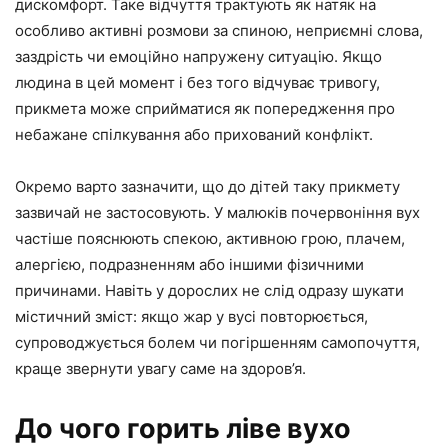
дискомфорт. Таке відчуття трактують як натяк на
особливо активні розмови за спиною, неприємні слова,
заздрість чи емоційно напружену ситуацію. Якщо
людина в цей момент і без того відчуває тривогу,
прикмета може сприйматися як попередження про
небажане спілкування або прихований конфлікт.
Окремо варто зазначити, що до дітей таку прикмету
зазвичай не застосовують. У малюків почервоніння вух
частіше пояснюють спекою, активною грою, плачем,
алергією, подразненням або іншими фізичними
причинами. Навіть у дорослих не слід одразу шукати
містичний зміст: якщо жар у вусі повторюється,
супроводжується болем чи погіршенням самопочуття,
краще звернути увагу саме на здоров’я.
До чого горить ліве вухо