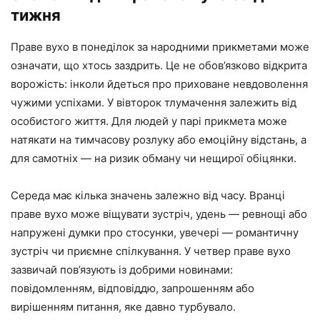
тижня
Праве вухо в понеділок за народними прикметами може
означати, що хтось заздрить. Це не обов’язково відкрита
ворожість: інколи йдеться про приховане невдоволення
чужими успіхами. У вівторок тлумачення залежить від
особистого життя. Для людей у парі прикмета може
натякати на тимчасову розлуку або емоційну відстань, а
для самотніх — на ризик обману чи нещирої обіцянки.
Середа має кілька значень залежно від часу. Вранці
праве вухо може віщувати зустріч, удень — ревнощі або
напружені думки про стосунки, увечері — романтичну
зустріч чи приємне спілкування. У четвер праве вухо
зазвичай пов’язують із добрими новинами:
повідомленням, відповіддю, запрошенням або
вирішенням питання, яке давно турбувало.