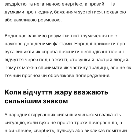
заздрістю та негативною енергією, а правий — із
думками про людину, бажанням зустрітися, похвалою
або важливою розмовою.
Водночас важливо розуміти: такі тлумачення не є
науково доведеними фактами. Народні прикмети про
вуха виникли як спроба пояснити несподівані тілесні
відчуття через події в житті, стосунки й настрій людей.
Тому їх можна сприймати як частину традиції, але не як
точний прогноз чи обов’язкове попередження.
Коли відчуття жару вважають
сильнішим знаком
У народних віруваннях сильнішим знаком вважають
ситуацію, коли вухо не просто трохи почервоніло, а
ніби «пече», свербить, пульсує або викликає помітний