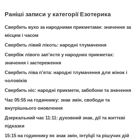
Раніші записи у категорії Езотерика
Свербить вухо за народними прикметами: значення за
місцем і часом
Свербить лівий лікоть: народні тлумачення
Свербіж лівого зап’ястя у народних прикметах:
значення і застереження
Свербить ліва п’ята: народні тлумачення для жінок і
чоловіків
Свербить ніс: народні прикмети, забобони та значення
Час 05:55 на годиннику: знак змін, свободи та
внутрішнього оновлення
Дзеркальний час 11:11: духовний знак, дії та життєві
підказки
15:15 на годиннику як знак змін, інтуїції та рішучих дій