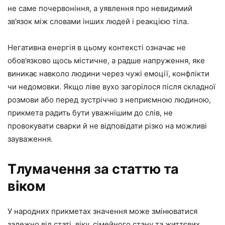
не саме почервоніння, а уявлення про невидимий
зв’язок між словами інших людей і реакцією тіла.
Негативна енергія в цьому контексті означає не
обов’язково щось містичне, а радше напруження, яке
виникає навколо людини через чужі емоції, конфлікти
чи недомовки. Якщо ліве вухо загорілося після складної
розмови або перед зустріччю з неприємною людиною,
прикмета радить бути уважнішим до слів, не
провокувати сварки й не відповідати різко на можливі
зауваження.
Тлумачення за статтю та
віком
У народних прикметах значення може змінюватися
залежно від статі, віку, сімейного стану та життєвих