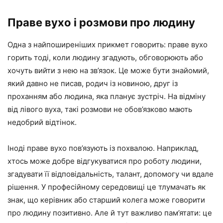
Праве вухо і розмови про людину
Одна з найпоширеніших прикмет говорить: праве вухо
горить тоді, коли людину згадують, обговорюють або
хочуть вийти з нею на зв’язок. Це може бути знайомий,
який давно не писав, родич із новиною, друг із
проханням або людина, яка планує зустріч. На відміну
від лівого вуха, такі розмови не обов’язково мають
недобрий відтінок.
Іноді праве вухо пов’язують із похвалою. Наприклад,
хтось може добре відгукуватися про роботу людини,
згадувати її відповідальність, талант, допомогу чи вдале
рішення. У професійному середовищі це тлумачать як
знак, що керівник або старший колега може говорити
про людину позитивно. Але й тут важливо пам’ятати: це