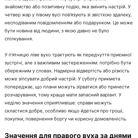
знайомство або позитивну подію, яка змінить настрій. У
четвер жар у лівому вусі пов’язують зі звісткою здалеку,
несподіваним повідомленням або подарунком. Це може
бути новина від людини, з якою давно не було
спілкування.
У п’ятницю ліве вухо трактують як передчуття приємної
зустрічі, але з важливим застереженням: потрібно бути
обережним у словах. Надмірна відвертість або різкість
може зіпсувати добрий настрій. У суботу прикмета
попереджає, що плани можуть зірватися або принести
розчарування, тому краще мати запасний варіант. У
неділю значення сприятливіше: справи можуть
скластися добре, особливо якщо йдеться про гроші,
покупки, повернення боргу чи корисну домовленість.
Значення для правого вуха за днями