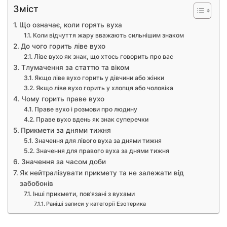
Зміст
Що означає, коли горять вуха
Коли відчуття жару вважають сильнішим знаком
До чого горить ліве вухо
Ліве вухо як знак, що хтось говорить про вас
Тлумачення за статтю та віком
Якщо ліве вухо горить у дівчини або жінки
Якщо ліве вухо горить у хлопця або чоловіка
Чому горить праве вухо
Праве вухо і розмови про людину
Праве вухо вдень як знак суперечки
Прикмети за днями тижня
Значення для лівого вуха за днями тижня
Значення для правого вуха за днями тижня
Значення за часом доби
Як нейтралізувати прикмету та не залежати від
забобонів
Інші прикмети, пов’язані з вухами
Раніші записи у категорії Езотерика