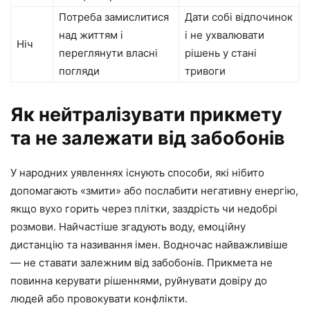
Потреба замислитися
Дати собі відпочинок
над життям і
і не ухвалювати
Ніч
переглянути власні
рішень у стані
погляди
тривоги
Як нейтралізувати прикмету
та не залежати від забобонів
У народних уявленнях існують способи, які нібито
допомагають «змити» або послабити негативну енергію,
якщо вухо горить через плітки, заздрість чи недобрі
розмови. Найчастіше згадують воду, емоційну
дистанцію та називання імен. Водночас найважливіше
— не ставати залежним від забобонів. Прикмета не
повинна керувати рішеннями, руйнувати довіру до
людей або провокувати конфлікти.