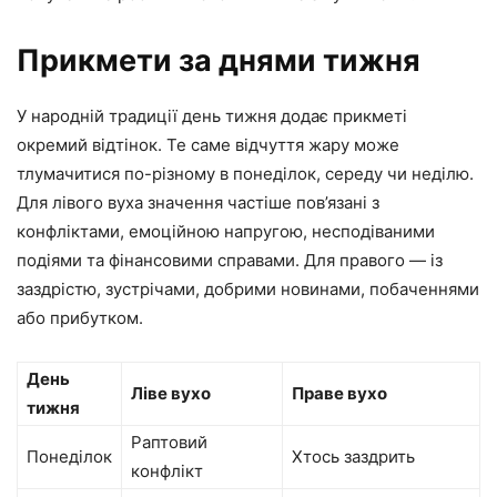
Прикмети за днями тижня
У народній традиції день тижня додає прикметі
окремий відтінок. Те саме відчуття жару може
тлумачитися по-різному в понеділок, середу чи неділю.
Для лівого вуха значення частіше пов’язані з
конфліктами, емоційною напругою, несподіваними
подіями та фінансовими справами. Для правого — із
заздрістю, зустрічами, добрими новинами, побаченнями
або прибутком.
День
Ліве вухо
Праве вухо
тижня
Раптовий
Понеділок
Хтось заздрить
конфлікт