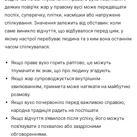
деяких повір’ях жар у правому вусі може передвіщати
поспіх, суперечку, плітки, насмішки або напружене
спілкування. Значення залежить від обставин: коли
саме виникло відчуття, що відбувалося перед цим, у
якому настрої перебуває людина та з ким вона останнім
часом спілкувалася.
Якщо праве вухо горить раптово, це можуть
тлумачити як знак, що про людину згадують.
Якщо жар супроводжується внутрішнім
хвилюванням, прикмета може натякати на майбутню
розмову.
Якщо вухо почервоніло перед важливою справою,
народна традиція радить не поспішати.
Якщо відчуття з’явилося після успіху, його можуть
пов’язувати з похвалою або заздрісними
обговореннями.