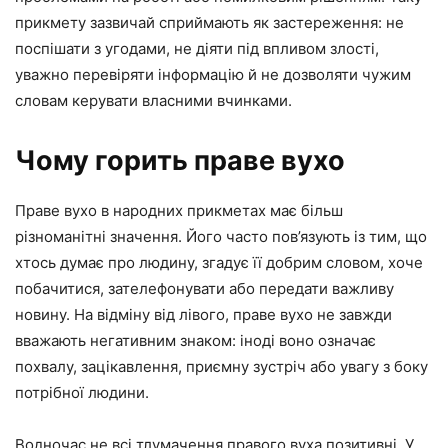
прикмету зазвичай сприймають як застереження: не
поспішати з угодами, не діяти під впливом злості,
уважно перевіряти інформацію й не дозволяти чужим
словам керувати власними вчинками.
Чому горить праве вухо
Праве вухо в народних прикметах має більш
різноманітні значення. Його часто пов’язують із тим, що
хтось думає про людину, згадує її добрим словом, хоче
побачитися, зателефонувати або передати важливу
новину. На відміну від лівого, праве вухо не завжди
вважають негативним знаком: іноді воно означає
похвалу, зацікавлення, приємну зустріч або увагу з боку
потрібної людини.
Водночас не всі тлумачення правого вуха позитивні. У