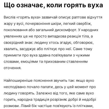
Що означає, коли горять вуха
Вислів «горять вуха» зазвичай описує раптове відчуття
жару у вусі, почервоніння шкіри, легкий свербіж,
поколювання або загальний дискомфорт. У народних
уявленнях це не просто випадкова реакція тіла, а
своєрідний знак: людину хтось згадує, обговорює,
хвалить, засуджує або пліткує про неї. Саме тому
прикмети про вуха здавна пов’язували з чужими
словами, емоціями та прихованим ставленням
оточення.
Найпоширеніше пояснення звучить так: якщо вухо
несподівано почало палати, десь у цей момент про
людину говорять. Залежно від того, яке саме вухо
горить, народна традиція розрізняє добрі й недобрі
розмови. Лівий бік частіше пов’язують із плітками,