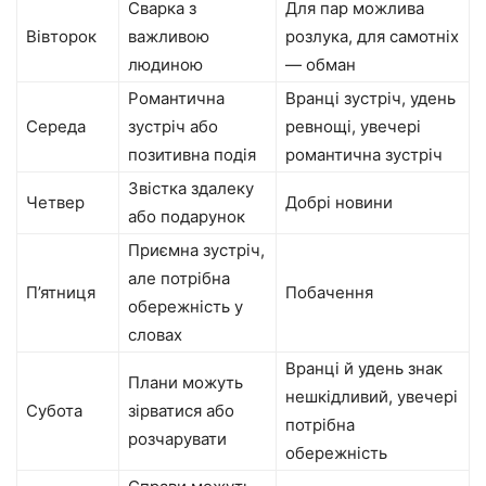
Сварка з
Для пар можлива
Вівторок
важливою
розлука, для самотніх
людиною
— обман
Романтична
Вранці зустріч, удень
Середа
зустріч або
ревнощі, увечері
позитивна подія
романтична зустріч
Звістка здалеку
Четвер
Добрі новини
або подарунок
Приємна зустріч,
але потрібна
П’ятниця
Побачення
обережність у
словах
Вранці й удень знак
Плани можуть
нешкідливий, увечері
Субота
зірватися або
потрібна
розчарувати
обережність