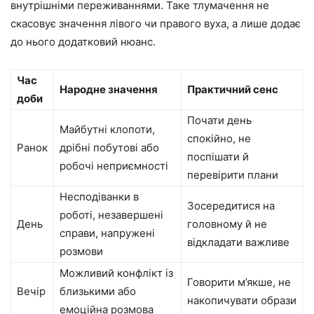
внутрішніми переживаннями. Таке тлумачення не
скасовує значення лівого чи правого вуха, а лише додає
до нього додатковий нюанс.
Час
Народне значення
Практичний сенс
доби
Почати день
Майбутні клопоти,
спокійно, не
Ранок
дрібні побутові або
поспішати й
робочі неприємності
перевірити плани
Несподіванки в
Зосередитися на
роботі, незавершені
День
головному й не
справи, напружені
відкладати важливе
розмови
Можливий конфлікт із
Говорити м’якше, не
Вечір
близькими або
накопичувати образи
емоційна розмова