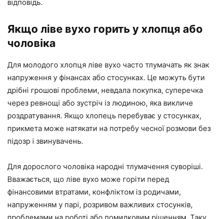
відповідь.
Якщо ліве вухо горить у хлопця або
чоловіка
Для молодого хлопця ліве вухо часто тлумачать як знак
напруження у фінансах або стосунках. Це можуть бути
дрібні грошові проблеми, невдала покупка, суперечка
через ревнощі або зустріч із людиною, яка викличе
роздратування. Якщо хлопець перебуває у стосунках,
прикмета може натякати на потребу чесної розмови без
підозр і звинувачень.
Для дорослого чоловіка народні тлумачення суворіші.
Вважається, що ліве вухо може горіти перед
фінансовими втратами, конфліктом із родичами,
напруженням у парі, розривом важливих стосунків,
проблемами на роботі або помилковим рішенням. Таку