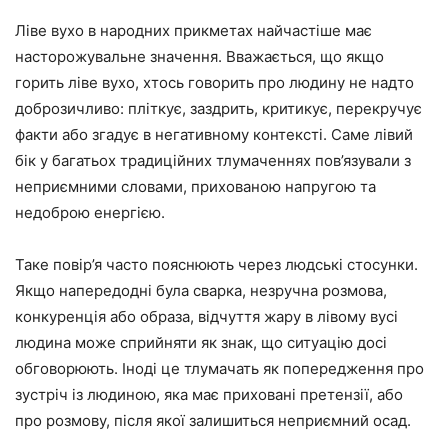
Ліве вухо в народних прикметах найчастіше має
насторожувальне значення. Вважається, що якщо
горить ліве вухо, хтось говорить про людину не надто
доброзичливо: пліткує, заздрить, критикує, перекручує
факти або згадує в негативному контексті. Саме лівий
бік у багатьох традиційних тлумаченнях пов’язували з
неприємними словами, прихованою напругою та
недоброю енергією.
Таке повір’я часто пояснюють через людські стосунки.
Якщо напередодні була сварка, незручна розмова,
конкуренція або образа, відчуття жару в лівому вусі
людина може сприйняти як знак, що ситуацію досі
обговорюють. Іноді це тлумачать як попередження про
зустріч із людиною, яка має приховані претензії, або
про розмову, після якої залишиться неприємний осад.