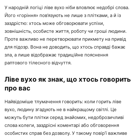
У народній логіці ліве вухо ніби вловлює недобрі слова.
Його «горіння» пов’язують не лише з плітками, а й із
заздрістю: хтось може обговорювати успіхи,
зовнішність, особисте життя, роботу чи гроші людини.
Проте важливо не перетворювати прикмету на привід
для підозр. Вона не доводить, що хтось справді бажає
зла, а лише відображає традиційне пояснення
раптового тілесного відчуття.
Ліве вухо як знак, що хтось говорить
про вас
Найвідоміше тлумачення говорить: коли горить ліве
вухо, людину згадують не в найкращому світлі. Це
можуть бути плітки серед знайомих, недоброзичливі
слова колеги, заздрісні коментарі або обговорення
особистих справ без дозволу. У такому повір’ї важливе