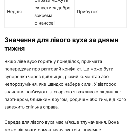
Справи можуть
скластися добре,
Неділя
Прибуток
зокрема
фінансові
Значення для лівого вуха за днями
тижня
Якщо ліве вухо горить у понеділок, прикмета
попереджає про раптовий конфлікт. Це може бути
суперечка через дрібницю, різкий коментар або
непорозуміння, яке швидко набере сили. У вівторок
значення пов’язують зі сваркою з важливою людиною:
партнером, близьким другом, родичем або тим, від кого
залежить спільна справа.
Середа для лівого вуха має м’якше тлумачення. Вона
може віщувати романтичну зустріч, приємне