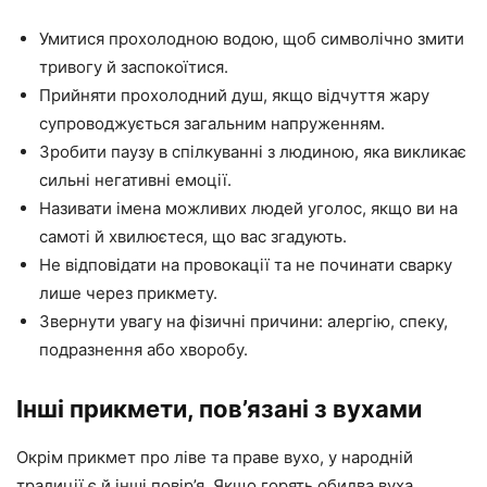
Умитися прохолодною водою, щоб символічно змити
тривогу й заспокоїтися.
Прийняти прохолодний душ, якщо відчуття жару
супроводжується загальним напруженням.
Зробити паузу в спілкуванні з людиною, яка викликає
сильні негативні емоції.
Називати імена можливих людей уголос, якщо ви на
самоті й хвилюєтеся, що вас згадують.
Не відповідати на провокації та не починати сварку
лише через прикмету.
Звернути увагу на фізичні причини: алергію, спеку,
подразнення або хворобу.
Інші прикмети, пов’язані з вухами
Окрім прикмет про ліве та праве вухо, у народній
традиції є й інші повір’я. Якщо горять обидва вуха,