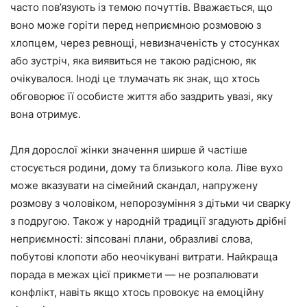
часто пов’язують із темою почуттів. Вважається, що
воно може горіти перед неприємною розмовою з
хлопцем, через ревнощі, невизначеність у стосунках
або зустріч, яка виявиться не такою радісною, як
очікувалося. Іноді це тлумачать як знак, що хтось
обговорює її особисте життя або заздрить увазі, яку
вона отримує.
Для дорослої жінки значення ширше й частіше
стосується родини, дому та близького кола. Ліве вухо
може вказувати на сімейний скандал, напружену
розмову з чоловіком, непорозуміння з дітьми чи сварку
з подругою. Також у народній традиції згадують дрібні
неприємності: зіпсовані плани, образливі слова,
побутові клопоти або неочікувані витрати. Найкраща
порада в межах цієї прикмети — не розпалювати
конфлікт, навіть якщо хтось провокує на емоційну