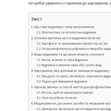
потребує уважного ставлення до харчування, 
Зміст
Що таке відрижка і чому вона виникає
Фізіологічна та патологічна відрижка
Основні причини частої відрижки після їжі
Аерофагія та заковтування повітря під час їжі
Гастроезофагеальна рефлюксна хвороба і відр
Види відрижки та що вони можуть означати
Кисла, жовчна та гірка відрижка
Відрижка із запахом сірки або тухлих яєць
Харчування, яке допомагає зменшити відрижку
Продукти та напої, які можуть спричиняти відр
Раціон для зменшення відрижки
Харчові звички та спосіб життя для профілактик
Як їсти, щоб не заковтувати повітря
Чого не робити після їжі
Медикаменти, рослинні засоби та лікування час
Препарати, які можуть застосовуватися при від