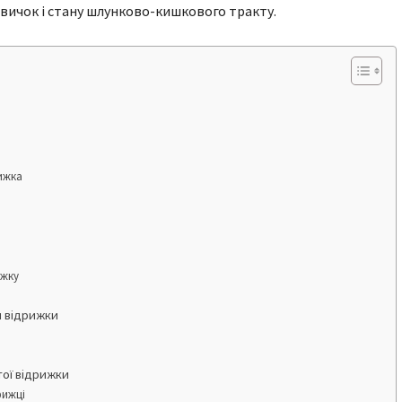
звичок і стану шлунково-кишкового тракту.
ижка
ижку
и відрижки
тої відрижки
рижці