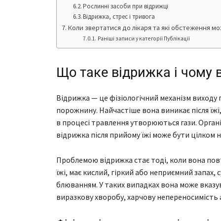
Рослинні засоби при відрижці
Відрижка, стрес і тривога
Коли звертатися до лікаря та які обстеження м
Раніші записи у категорії Публікації
Що таке відрижка і чому 
Відрижка — це фізіологічний механізм виходу п
порожнину. Найчастіше вона виникає після їжі
в процесі травлення утворюються гази. Орган
відрижка після прийому їжі може бути цілком
Проблемою відрижка стає тоді, коли вона пов
їжі, має кислий, гіркий або неприємний запах,
блюванням. У таких випадках вона може вказу
виразкову хворобу, харчову непереносимість 