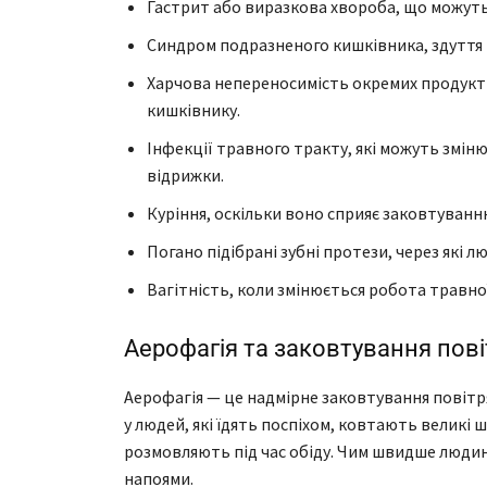
Гастрит або виразкова хвороба, що можут
Синдром подразненого кишківника, здуття 
Харчова непереносимість окремих продукті
кишківнику.
Інфекції травного тракту, які можуть змі
відрижки.
Куріння, оскільки воно сприяє заковтуван
Погано підібрані зубні протези, через які л
Вагітність, коли змінюється робота травн
Аерофагія та заковтування повіт
Аерофагія — це надмірне заковтування повітря
у людей, які їдять поспіхом, ковтають велик
розмовляють під час обіду. Чим швидше людина
напоями.