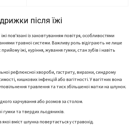
ідрижки після їжі
їжі пов’язані із заковтуванням повітря, особливостями
аннями травної системи. Важливу роль відіграють не лише
 прийому їжі, куріння, жування гумки, стан зубів і навіть
льної рефлюксної хвороби, гастриту, виразки, синдрому
мості, кишкових інфекцій або вагітності. У вагітних вона
уповільнення травлення та тиск збільшеної матки на шлунок.
дкого харчування або розмов за столом.
ї гумки та твердих льодяників.
якої вміст шлунка повертається у стравохід.