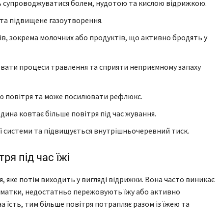
ь супроводжуватися болем, нудотою та кислою відрижкою.
та підвищене газоутворення.
в, зокрема молочних або продуктів, що активно бродять у
нювати процеси травлення та сприяти неприємному запаху
ню повітря та може посилювати рефлюкс.
юдина ковтає більше повітря під час жування.
ої системи та підвищується внутрішньочеревний тиск.
ря під час їжі
, яке потім виходить у вигляді відрижки. Вона часто виникає
і шматки, недостатньо пережовують їжу або активно
 їсть, тим більше повітря потрапляє разом із їжею та