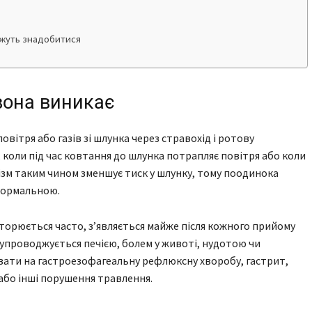
ожуть знадобитися
вона виникає
овітря або газів зі шлунка через стравохід і ротову
, коли під час ковтання до шлунка потрапляє повітря або коли
ізм таким чином зменшує тиск у шлунку, тому поодинока
 нормальною.
торюється часто, з’являється майже після кожного прийому
 супроводжується печією, болем у животі, нудотою чи
вати на гастроезофагеальну рефлюксну хворобу, гастрит,
або інші порушення травлення.