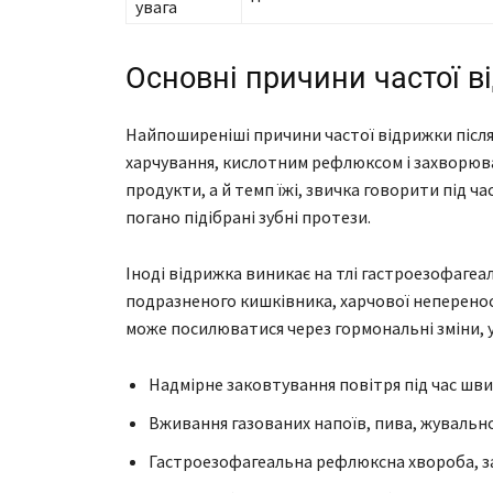
увага
Основні причини частої в
Найпоширеніші причини частої відрижки після 
харчування, кислотним рефлюксом і захворюв
продукти, а й темп їжі, звичка говорити під час
погано підібрані зубні протези.
Іноді відрижка виникає на тлі гастроезофагеа
подразненого кишківника, харчової непереноси
може посилюватися через гормональні зміни, 
Надмірне заковтування повітря під час шви
Вживання газованих напоїв, пива, жувально
Гастроезофагеальна рефлюксна хвороба, за 