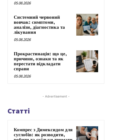
05.08.2026
Системний червоний
вовчак: симптоми,
аналізи, діагностика та
лікування
05.08.2026
Прокрастинація: що це,
причини, ознаки та як
перестати відкладати
справи
05.08.2026
- Advertisement -
Статті
Компрес з Димексидом для
суглобів: як розводити,
робити та скільки тримати