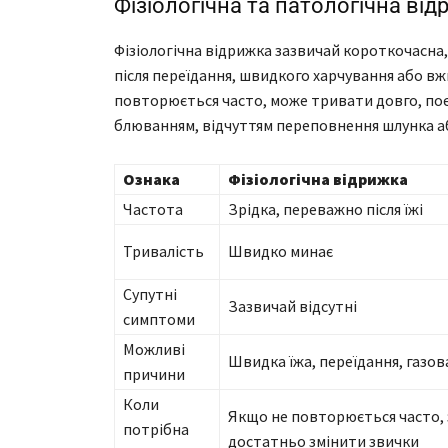
Фізіологічна та патологічна ві
Фізіологічна відрижка зазвичай короткочасна, 
після переїдання, швидкого харчування або вж
повторюється часто, може тривати довго, поєд
блюванням, відчуттям переповнення шлунка а
Ознака
Фізіологічна відрижка
Частота
Зрідка, переважно після їжі
Тривалість
Швидко минає
Супутні
Зазвичай відсутні
симптоми
Можливі
Швидка їжа, переїдання, газов
причини
Коли
Якщо не повторюється часто,
потрібна
достатньо змінити звички