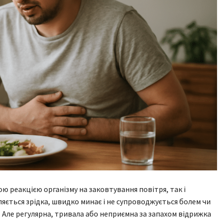
ою реакцією організму на заковтування повітря, так і
яється зрідка, швидко минає і не супроводжується болем чи
. Але регулярна, тривала або неприємна за запахом відрижка