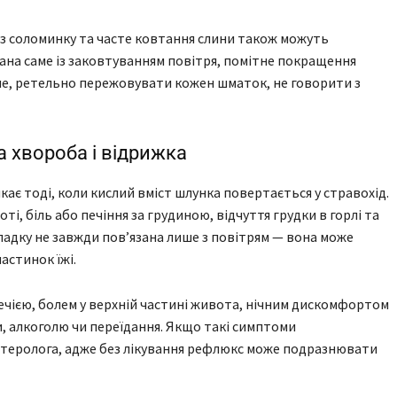
ез соломинку та часте ковтання слини також можуть
на саме із заковтуванням повітря, помітне покращення
ніше, ретельно пережовувати кожен шматок, не говорити з
 хвороба і відрижка
є тоді, коли кислий вміст шлунка повертається у стравохід.
і, біль або печіння за грудиною, відчуття грудки в горлі та
ипадку не завжди пов’язана лише з повітрям — вона може
астинок їжі.
чією, болем у верхній частині живота, нічним дискомфортом
ви, алкоголю чи переїдання. Якщо такі симптоми
теролога, адже без лікування рефлюкс може подразнювати