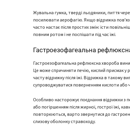
Жувальна гумка, тверді льодяники, пиття чер
посилювати аерофагію. Якщо відрижка пов’яза
часто настає після простих змін: їсти повіль
повним ротом і не поспішати під час їжі.
Гастроезофагеальна рефлюксна
Гастроезофагеальна рефлюксна хвороба виника
Це може спричиняти печію, кислий присмак у рот
часту відрижку після їжі. Відрижка в такому в
супроводжуватися поверненням кислоти або ч
Особливо насторожує поєднання відрижки з пе
або погіршенням після жирної, гострої їжі, ка
повторюються, варто звернутися до гастроен
слизову оболонку стравоходу.