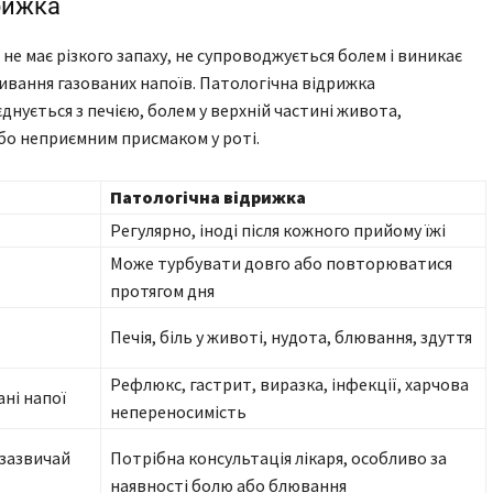
дрижка
не має різкого запаху, не супроводжується болем і виникає
ивання газованих напоїв. Патологічна відрижка
нується з печією, болем у верхній частині живота,
бо неприємним присмаком у роті.
Патологічна відрижка
Регулярно, іноді після кожного прийому їжі
Може турбувати довго або повторюватися
протягом дня
Печія, біль у животі, нудота, блювання, здуття
Рефлюкс, гастрит, виразка, інфекції, харчова
ані напої
непереносимість
 зазвичай
Потрібна консультація лікаря, особливо за
наявності болю або блювання