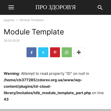
ПРО ЗДОРОВ'Я
додому
Module Template
Module Template
28.06.2026
Warning
: Attempt to read property "ID" on null in
/home/cb377285/zdorov.org.ua/www/wp-
content/plugins/td-cloud-
library/includes/tdb_module_template_part.php
on line
43