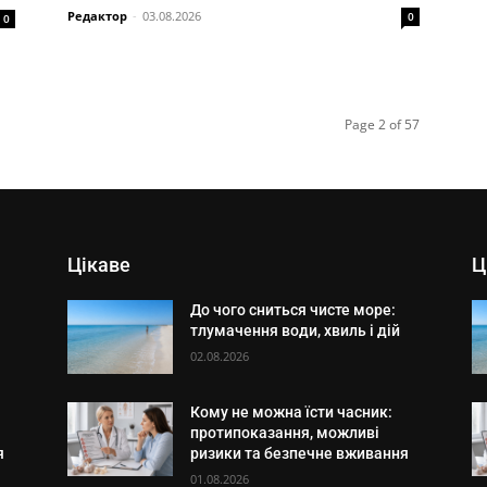
Редактор
-
03.08.2026
0
0
Page 2 of 57
Цікаве
Ц
До чого сниться чисте море:
тлумачення води, хвиль і дій
02.08.2026
Кому не можна їсти часник:
протипоказання, можливі
я
ризики та безпечне вживання
01.08.2026