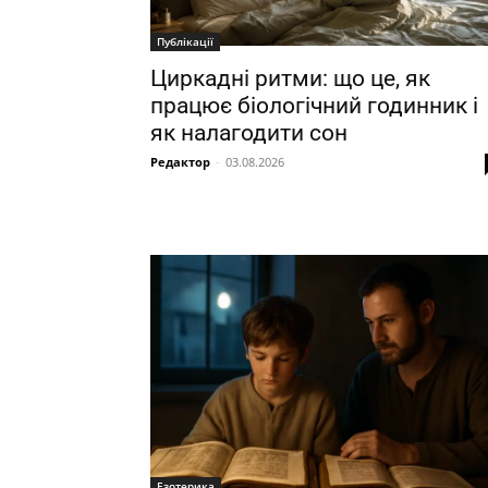
Публікації
Циркадні ритми: що це, як
працює біологічний годинник і
як налагодити сон
Редактор
-
03.08.2026
Езотерика