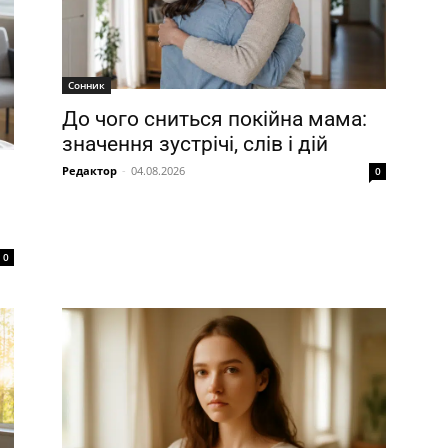
Сонник
До чого сниться покійна мама:
значення зустрічі, слів і дій
Редактор
-
04.08.2026
0
0