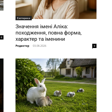
Езотерика
Значення імені Аліка:
походження, повна форма,
0
характер та іменини
Редактор
-
03.08.2026
0