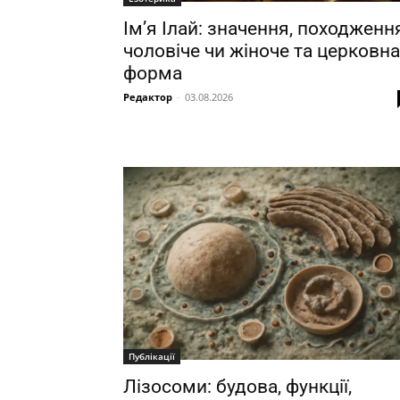
Ім’я Ілай: значення, походження
чоловіче чи жіноче та церковна
форма
Редактор
-
03.08.2026
Публікації
Лізосоми: будова, функції,