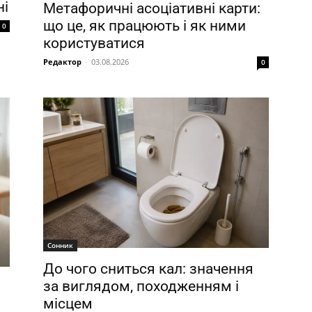
ні
Метафоричні асоціативні карти:
що це, як працюють і як ними
0
користуватися
Редактор
-
03.08.2026
0
Сонник
До чого сниться кал: значення
за виглядом, походженням і
місцем