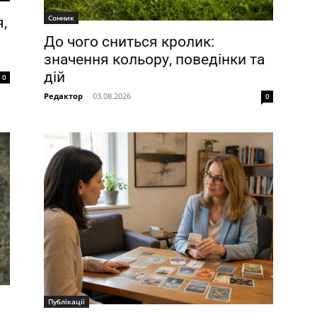
Сонник
,
До чого сниться кролик:
значення кольору, поведінки та
дій
0
Редактор
-
03.08.2026
0
Публікації