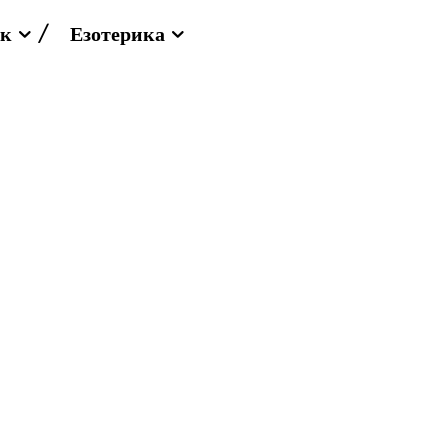
к
Езотерика