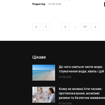
Редактор
-
03.08.2026
...
1
2
3
57
Цікаве
До чого сниться чисте море:
тлумачення води, хвиль і дій
02.08.2026
Кому не можна їсти часник:
протипоказання, можливі
ризики та безпечне вживанн
01.08.2026